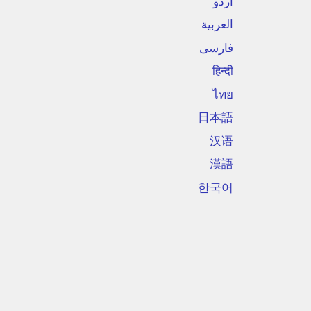
اردو
العربية
فارسی
हिन्दी
ไทย
日本語
汉语
漢語
한국어