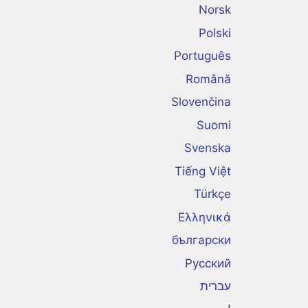
Norsk
Polski
Português
Română
Slovenčina
Suomi
Svenska
Tiếng Việt
Türkçe
Ελληνικά
български
Русский
עברית