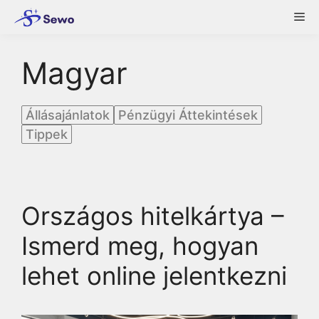
Skip
Me
to
content
Magyar
Állásajánlatok
Pénzügyi Áttekintések
Tippek
Országos hitelkártya –
Ismerd meg, hogyan
lehet online jelentkezni