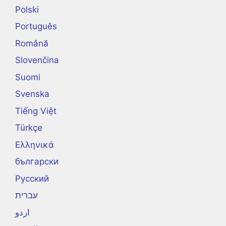
Polski
Português
Română
Slovenčina
Suomi
Svenska
Tiếng Việt
Türkçe
Ελληνικά
български
Русский
עברית
اردو