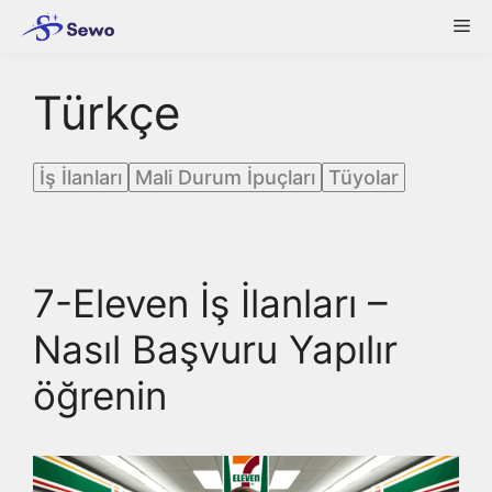
Skip
Me
to
content
Türkçe
İş İlanları
Mali Durum İpuçları
Tüyolar
7-Eleven İş İlanları –
Nasıl Başvuru Yapılır
öğrenin