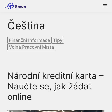
Skip
Me
to
content
Čeština
Finanční Informace
Tipy
Volná Pracovní Místa
Národní kreditní karta –
Naučte se, jak žádat
online