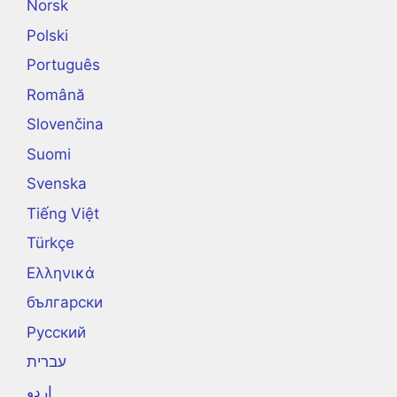
Norsk
Polski
Português
Română
Slovenčina
Suomi
Svenska
Tiếng Việt
Türkçe
Ελληνικά
български
Русский
עברית
اردو