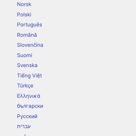
Norsk
Polski
Português
Română
Slovenčina
Suomi
Svenska
Tiếng Việt
Türkçe
Ελληνικά
български
Русский
עברית