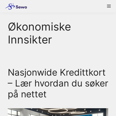
Skip
Me
to
content
Økonomiske
Innsikter
Nasjonwide Kredittkort
– Lær hvordan du søker
på nettet