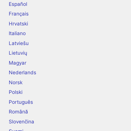
Español
Français
Hrvatski
Italiano
Latviešu
Lietuvių
Magyar
Nederlands
Norsk
Polski
Português
Română
Slovenčina