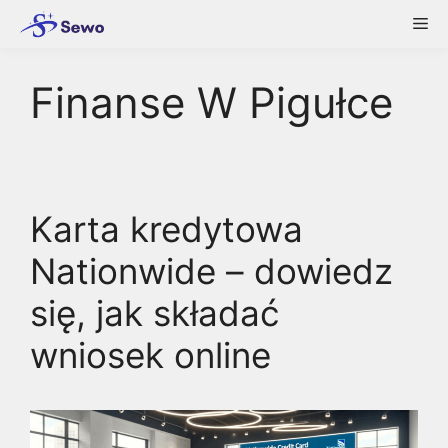
Skip
Me
to
content
Finanse W Pigułce
Karta kredytowa
Nationwide – dowiedz
się, jak składać
wniosek online