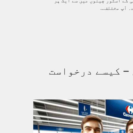
ی کے اسٹور چینوں میں سے ایک پر
ے۔ آپ مختلف…
– کیسے درخواست