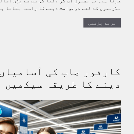
کرتا ہے۔ یہ مضمون آپ کو دنیا کی سب سے بڑی آسان
ملازمتوں کے لئے درخواست دینے کا راستہ بتاتا ہ
مزید پڑھیں
کارفور جاب کی آسامیاں 
دینے کا طریقہ سیکھیں