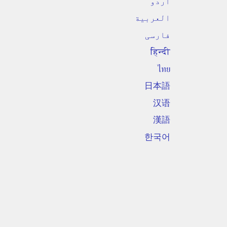
اردو
العربية
فارسی
हिन्दी
ไทย
日本語
汉语
漢語
한국어