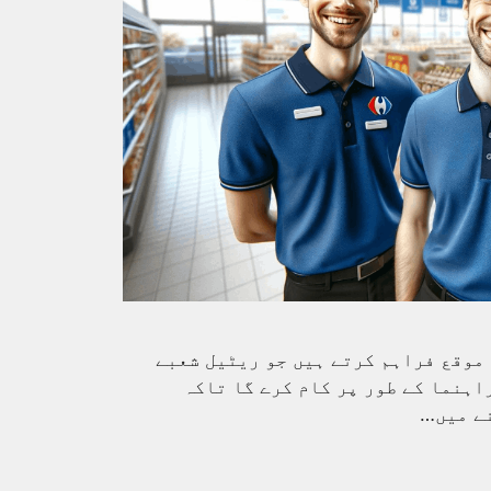
 موقع فراہم کرتے ہیں جو ریٹیل شعبے
اہنما کے طور پر کام کرے گا تاکہ
نے میں…