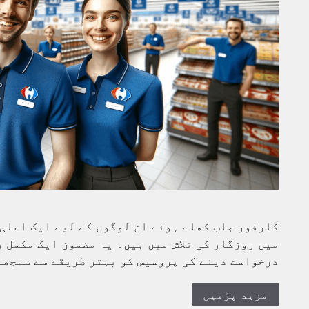
کارفور جاب کھلے ہوئے ان لوگوں کے لیے ایک اعلی
میں روزگار کی تلاش میں ہیں۔ یہ مضمون ایک مکمل ر
درخواست دینے کی پروسیس کو بہتر طریقے سے سمجھ
مزید پڑھیں