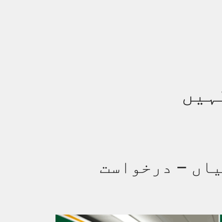
ہیں
آسامیاں – درخواست