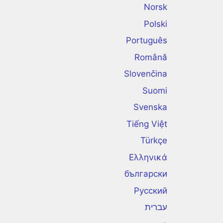
Norsk
Polski
Português
Română
Slovenčina
Suomi
Svenska
Tiếng Việt
Türkçe
Ελληνικά
български
Русский
עברית