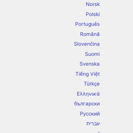
Norsk
Polski
Português
Română
Slovenčina
Suomi
Svenska
Tiếng Việt
Türkçe
Ελληνικά
български
Русский
עברית