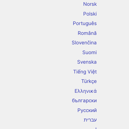
Norsk
Polski
Português
Română
Slovenčina
Suomi
Svenska
Tiếng Việt
Türkçe
Ελληνικά
български
Русский
עברית