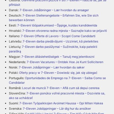
Čeština:
Otevřené pracovní pozice v síti 7-Eleven – naučte se, jak se
přihlásit
Dansk:
7-Eleven Jobåbninger – Lær hvordan du ansøger
Deutsch:
7-Eleven Stellenangebote – Erfahren Sie, wie Sie sich
bewerben können
Eesti:
7-Eleveni tööpakkumised – Õppige, kuidas kandideerida
Hrvatski:
7-Eleven otvorena radna mjesta – Saznajte kako se prijaviti
Italiano:
7-Eleven Offerte di Lavoro – Scopri Come Candidarti
Latviešu:
7-Eleven darba piedāvājumi – Uzziniet, kā pieteikties
Lietuvių:
7-Eleven darbo pasiūlymai – Sužinokite, kaip pateikti
paraišką
Magyar:
7-Eleven álláslehetőségek – Tanulj meg jelentkezni
Nederlands:
7-Eleven Vacatures – Ontdek Hoe Je Kunt Solliciteren
Norsk:
7-Eleven Jobåpninger – Lær hvordan du søker
Polski:
Oferty pracy w 7-Eleven – Dowiedz się, jak się ubiegać
Português:
Oportunidades de Emprego na 7-Eleven – Saiba Como se
Candidatar
Română:
Locuri de muncă 7-Eleven – Află cum să depui cererea
Slovenčina:
7-Eleven ponúka voľné pracovné miesta – Dozviete sa,
ako sa uchádzať
Suomi:
7-Eleven Työpaikkojen Avoimet Haussa – Opi Miten Hakea
Svenska:
7-Eleven Joböppningar – Lär dig hur du ansöker
Tiếng Việt:
Cơ Hội Việc Làm tại 7-Eleven – Tìm Hiểu Cách Nộp Đơn