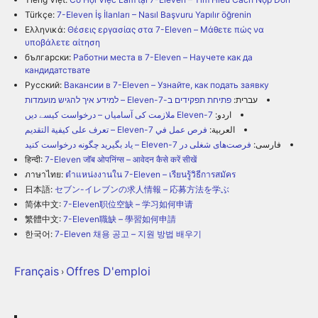
Türkçe:
7-Eleven İş İlanları – Nasıl Başvuru Yapılır öğrenin
Ελληνικά:
Θέσεις εργασίας στα 7-Eleven – Μάθετε πώς να
υποβάλετε αίτηση
български:
Работни места в 7-Eleven – Научете как да
кандидатствате
Русский:
Вакансии в 7-Eleven – Узнайте, как подать заявку
עברית:
פתיחת תפקידים ב-7-Eleven – למידע איך להגיש מועמדות
اردو:
7-Eleven ملازمت کی آسامیاں – درخواست کیسے دیں
العربية:
فرص عمل في 7-Eleven – تعرف على كيفية التقديم
فارسی:
فرصت‌های شغلی در 7-Eleven – یاد بگیرید چگونه درخواست کنید
हिन्दी:
7-Eleven जॉब ओपनिंग्स – आवेदन कैसे करें सीखें
ภาษาไทย:
ตำแหน่งงานใน 7-Eleven – เรียนรู้วิธีการสมัคร
日本語:
セブン-イレブンの求人情報 – 応募方法を学ぶ
简体中文:
7-Eleven职位空缺 – 学习如何申请
繁體中文:
7-Eleven職缺 – 學習如何申請
한국어:
7-Eleven 채용 공고 – 지원 방법 배우기
Français
Offres D'emploi
›