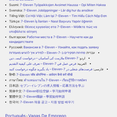
Suomi:
7-Eleven Työpaikkojen Avoimet Haussa – Opi Miten Hakea
Svenska:
7-Eleven Joböppningar – Lär dig hur du ansöker
Tiếng Việt:
Cơ Hội Việc Làm tại 7-Eleven – Tìm Hiểu Cách Nộp Đơn
Türkçe:
7-Eleven İş İlanları – Nasıl Başvuru Yapılır öğrenin
Ελληνικά:
Θέσεις εργασίας στα 7-Eleven – Μάθετε πώς να
υποβάλετε αίτηση
български:
Работни места в 7-Eleven – Научете как да
кандидатствате
Русский:
Вакансии в 7-Eleven – Узнайте, как подать заявку
עברית:
פתיחת תפקידים ב-7-Eleven – למידע איך להגיש מועמדות
اردو:
7-Eleven ملازمت کی آسامیاں – درخواست کیسے دیں
العربية:
فرص عمل في 7-Eleven – تعرف على كيفية التقديم
فارسی:
فرصت‌های شغلی در 7-Eleven – یاد بگیرید چگونه درخواست کنید
हिन्दी:
7-Eleven जॉब ओपनिंग्स – आवेदन कैसे करें सीखें
ภาษาไทย:
ตำแหน่งงานใน 7-Eleven – เรียนรู้วิธีการสมัคร
日本語:
セブン-イレブンの求人情報 – 応募方法を学ぶ
简体中文:
7-Eleven职位空缺 – 学习如何申请
繁體中文:
7-Eleven職缺 – 學習如何申請
한국어:
7-Eleven 채용 공고 – 지원 방법 배우기
Português
Vagas De Emprego
›