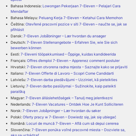
Bahasa Indonesia:
Lowongan Pekerjaan 7-Eleven – Pelajari Cara
Mendaftar
Bahasa Melayu:
Peluang Kerja 7-Eleven – Ketahui Cara Memohon
Čeština:
Otevřené pracovní pozice v síti 7-Eleven – naučte se, jak se
přihlásit
Dansk:
7-Eleven Jobåbninger – Lær hvordan du ansøger
Deutsch:
7-Eleven Stellenangebote – Erfahren Sie, wie Sie sich
bewerben können
Eesti:
7-Eleveni tööpakkumised – Õppige, kuidas kandideerida
Français:
Offres d’emploi 7-Eleven – Apprenez comment postuler
Hrvatski:
7-Eleven otvorena radna mjesta – Saznajte kako se prijaviti
Italiano:
7-Eleven Offerte di Lavoro – Scopri Come Candidarti
Latviešu:
7-Eleven darba piedāvājumi – Uzziniet, kā pieteikties
Lietuvių:
7-Eleven darbo pasiūlymai – Sužinokite, kaip pateikti
paraišką
Magyar:
7-Eleven álláslehetőségek – Tanulj meg jelentkezni
Nederlands:
7-Eleven Vacatures – Ontdek Hoe Je Kunt Solliciteren
Norsk:
7-Eleven Jobåpninger – Lær hvordan du søker
Polski:
Oferty pracy w 7-Eleven – Dowiedz się, jak się ubiegać
Română:
Locuri de muncă 7-Eleven – Află cum să depui cererea
Slovenčina:
7-Eleven ponúka voľné pracovné miesta – Dozviete sa,
ako sa uchádzať