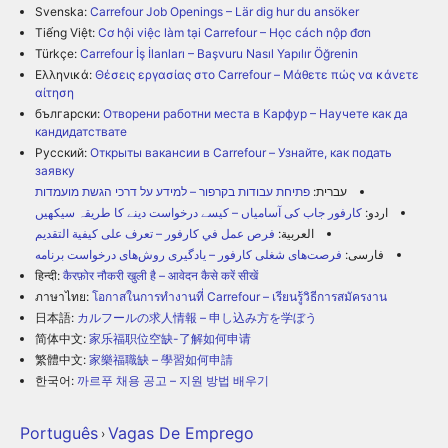
Svenska:
Carrefour Job Openings – Lär dig hur du ansöker
Tiếng Việt:
Cơ hội việc làm tại Carrefour – Học cách nộp đơn
Türkçe:
Carrefour İş İlanları – Başvuru Nasıl Yapılır Öğrenin
Ελληνικά:
Θέσεις εργασίας στο Carrefour – Μάθετε πώς να κάνετε
αίτηση
български:
Отворени работни места в Карфур – Научете как да
кандидатствате
Русский:
Открыты вакансии в Carrefour – Узнайте, как подать
заявку
עברית:
פתיחת עבודות בקרפור – למידע על דרכי הגשת מועמדות
اردو:
کارفور جاب کی آسامیاں – کیسے درخواست دینے کا طریقہ سیکھیں
العربية:
فرص عمل في كارفور – تعرف على كيفية التقديم
فارسی:
فرصت‌های شغلی کارفور – یادگیری روش‌های درخواست برنامه
हिन्दी:
कैरफ़ोर नौकरी खुली है – आवेदन कैसे करें सीखें
ภาษาไทย:
โอกาสในการทำงานที่ Carrefour – เรียนรู้วิธีการสมัครงาน
日本語:
カルフールの求人情報 – 申し込み方を学ぼう
简体中文:
家乐福职位空缺-了解如何申请
繁體中文:
家樂福職缺 – 學習如何申請
한국어:
까르푸 채용 공고 – 지원 방법 배우기
Português
Vagas De Emprego
›