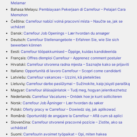
Melamar
Bahasa Melayu:
Pembiayaan Pekerjaan di Carrefour – Pelajari Cara
Memohon
Čeština:
Carrefour nabízí volná pracovní místa – Naučte se, jak se
ucházet
Dansk:
Carrefour Job Openings – Lær hvordan du ansøger
Deutsch:
Carrefour Stellenangebote – Erfahren Sie, wie Sie sich
bewerben können
Eesti:
Carrefour tööpakkumised – Õppige, kuidas kandideerida
Français:
Offres d’emploi Carrefour – Apprenez comment postuler
Hrvatski:
Carrefour otvorena radna mjesta – Saznajte kako se prijaviti
Italiano:
Opportunità di lavoro Carrefour – Scopri come candidarti
Latviešu:
Carrefour vakances – Uzzini, kā pieteikties
Lietuvių:
Carrefour darbo pasiūlymai – Sužinokite, kaip įsiųsti paraišką
Magyar:
Carrefour állásajánlatok – Tudj meg, hogyan jelentkezhetsz
Nederlands:
Carrefour Vacatures – Ontdek hoe je kunt solliciteren
Norsk:
Carrefour Job Åpninger – Lær hvordan du søker
Polski:
Oferty pracy w Carrefour – Dowiedz się, jak aplikować
Română:
Oportunități de angajare la Carrefour – Află cum să aplici
Slovenčina:
Carrefour otvorené pracovné pozície – Zistite, ako sa
uchádzať
Suomi:
Carrefourin avoimet työpaikat – Opi, miten hakea