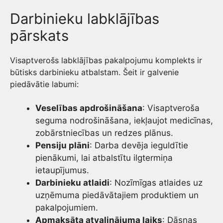
Darbinieku labklājības
pārskats
Visaptverošs labklājības pakalpojumu komplekts ir
būtisks darbinieku atbalstam. Šeit ir galvenie
piedāvātie labumi:
Veselības apdrošināšana
: Visaptveroša
seguma nodrošināšana, iekļaujot medicīnas,
zobārstniecības un redzes plānus.
Pensiju plāni
: Darba devēja ieguldītie
pienākumi, lai atbalstītu ilgtermiņa
ietaupījumus.
Darbinieku atlaidi
: Nozīmīgas atlaides uz
uzņēmuma piedāvātajiem produktiem un
pakalpojumiem.
Apmaksāta atvaļinājuma laiks
: Dāsnas