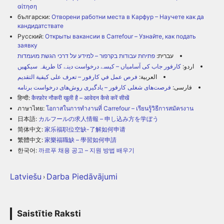
αίτηση
български:
Отворени работни места в Карфур – Научете как да
кандидатствате
Русский:
Открыты вакансии в Carrefour – Узнайте, как подать
заявку
עברית:
פתיחת עבודות בקרפור – למידע על דרכי הגשת מועמדות
اردو:
کارفور جاب کی آسامیاں – کیسے درخواست دینے کا طریقہ سیکھیں
العربية:
فرص عمل في كارفور – تعرف على كيفية التقديم
فارسی:
فرصت‌های شغلی کارفور – یادگیری روش‌های درخواست برنامه
हिन्दी:
कैरफ़ोर नौकरी खुली है – आवेदन कैसे करें सीखें
ภาษาไทย:
โอกาสในการทำงานที่ Carrefour – เรียนรู้วิธีการสมัครงาน
日本語:
カルフールの求人情報 – 申し込み方を学ぼう
简体中文:
家乐福职位空缺-了解如何申请
繁體中文:
家樂福職缺 – 學習如何申請
한국어:
까르푸 채용 공고 – 지원 방법 배우기
Latviešu
Darba Piedāvājumi
›
Saistītie Raksti