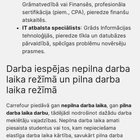
Grāmatvedībā vai Finansēs, profesionāla
sertifikācija (piem., CPA), pieredze finanšu
atskaitēs.
IT atbalsta speciālists
: Grāds Informācijas
tehnoloģijās, pieredze tīkla un datubāzes
pārvaldībā, spēcīgas problēmu novērsēju
prasmes.
Darba iespējas nepilna darba
laika režīmā un pilna darba
laika režīmā
Carrefour piedāvā gan
nepilna darba laika
, gan
pilna
darba laika darbu
, tādējādi nodrošinot dažādu darba
meklētāju vajadzības. Nepilna darba laika amati
piesaista studentus vai tos, kam nepieciešama
elastīga darba laika kārtība, savukārt pilna darba