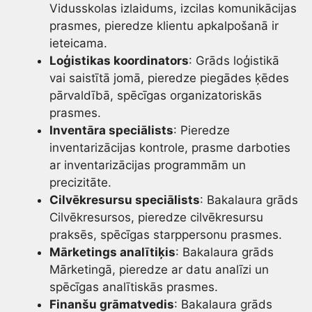
Vidusskolas izlaidums, izcilas komunikācijas
prasmes, pieredze klientu apkalpošanā ir
ieteicama.
Loģistikas koordinators
: Grāds loģistikā
vai saistītā jomā, pieredze piegādes ķēdes
pārvaldībā, spēcīgas organizatoriskās
prasmes.
Inventāra speciālists
: Pieredze
inventarizācijas kontrole, prasme darboties
ar inventarizācijas programmām un
precizitāte.
Cilvēkresursu speciālists
: Bakalaura grāds
Cilvēkresursos, pieredze cilvēkresursu
praksēs, spēcīgas starppersonu prasmes.
Mārketings analītiķis
: Bakalaura grāds
Mārketingā, pieredze ar datu analīzi un
spēcīgas analītiskās prasmes.
Finanšu grāmatvedis
: Bakalaura grāds