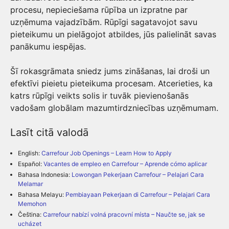
procesu, nepieciešama rūpība un izpratne par
uzņēmuma vajadzībām. Rūpīgi sagatavojot savu
pieteikumu un pielāgojot atbildes, jūs palielināt savas
panākumu iespējas.
Šī rokasgrāmata sniedz jums zināšanas, lai droši un
efektīvi pieietu pieteikuma procesam. Atcerieties, ka
katrs rūpīgi veikts solis ir tuvāk pievienošanās
vadošam globālam mazumtirdzniecības uzņēmumam.
Lasīt citā valodā
English:
Carrefour Job Openings – Learn How to Apply
Español:
Vacantes de empleo en Carrefour – Aprende cómo aplicar
Bahasa Indonesia:
Lowongan Pekerjaan Carrefour – Pelajari Cara
Melamar
Bahasa Melayu:
Pembiayaan Pekerjaan di Carrefour – Pelajari Cara
Memohon
Čeština:
Carrefour nabízí volná pracovní místa – Naučte se, jak se
ucházet