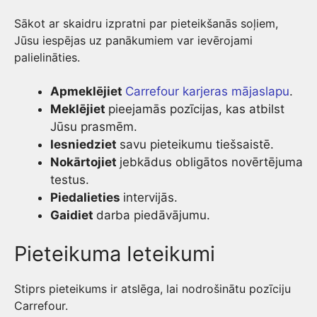
Sākot ar skaidru izpratni par pieteikšanās soļiem,
Jūsu iespējas uz panākumiem var ievērojami
palielināties.
Apmeklējiet
Carrefour karjeras mājaslapu
.
Meklējiet
pieejamās pozīcijas, kas atbilst
Jūsu prasmēm.
Iesniedziet
savu pieteikumu tiešsaistē.
Nokārtojiet
jebkādus obligātos novērtējuma
testus.
Piedalieties
intervijās.
Gaidiet
darba piedāvājumu.
Pieteikuma Ieteikumi
Stiprs pieteikums ir atslēga, lai nodrošinātu pozīciju
Carrefour.