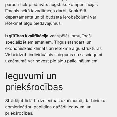
parasti tiek piedāvāts augstāks kompensācijas
līmenis nekā ievadlīmeņa darbi. Konkrētā
departamenta un tā budžeta ierobežojumi var
ietekmēt algu piedāvājumus.
Izglītības kvalifikācija
var spēlēt lomu, īpaši
specializētiem amatiem. Tirgus standarti un
ekonomiskais klimats arī ietekmē algu struktūras.
Visbeidzot, individuālais sniegums un sasniegumi
uzņēmumā var novest pie algu palielinājumiem.
Ieguvumi un
priekšrocības
Strādājot lielā tirdzniecības uznēmumā, darbinieku
apmierinātību papildina dažādi ieguvumi un
priekšrocības.