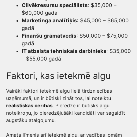
Cilvēkresursu speciālists
: $35,000 –
$60,000 gadā
Marketinga analītiķis
: $45,000 – $65,000
gadā
Finanšu grāmatvedis
: $50,000 – $75,000
gadā
IT atbalsta tehniskais darbinieks
: $35,000
– $55,000 gadā
Faktori, kas ietekmē algu
Vairāki faktori ietekmē algu lielā tirdzniecības
uzņēmumā, un ir būtiski zināt tos, lai noteiktu
reālistiskas cerības
. Pieredze ir būtisks algu
noteikroņu, jo pieredzējušāki kandidāti var sagaidīt
augstāku atalgojumu.
Amata līmenis arī ietekmē algu, ar vadības lomām