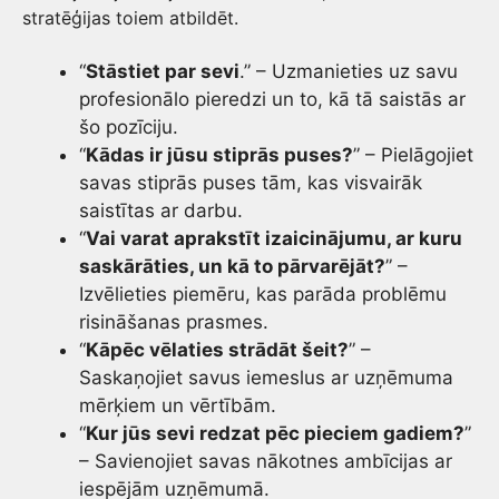
stratēģijas toiem atbildēt.
“
Stāstiet par sevi
.” – Uzmanieties uz savu
profesionālo pieredzi un to, kā tā saistās ar
šo pozīciju.
“
Kādas ir jūsu stiprās puses?
” – Pielāgojiet
savas stiprās puses tām, kas visvairāk
saistītas ar darbu.
“
Vai varat aprakstīt izaicinājumu, ar kuru
saskārāties, un kā to pārvarējāt?
” –
Izvēlieties piemēru, kas parāda problēmu
risināšanas prasmes.
“
Kāpēc vēlaties strādāt šeit?
” –
Saskaņojiet savus iemeslus ar uzņēmuma
mērķiem un vērtībām.
“
Kur jūs sevi redzat pēc pieciem gadiem?
”
– Savienojiet savas nākotnes ambīcijas ar
iespējām uzņēmumā.