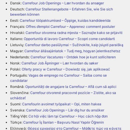
Dansk:
Carrefour Job Openings – Lær hvordan du ansøger
Deutsch:
Carrefour Stellenangebote – Erfahren Sie, wie Sie sich
bewerben können
Eesti:
Carrefour tööpakkumised – Õppige, kuidas kandideerida
Français:
Offres d’emploi Carrefour – Apprenez comment postuler
Hrvatski:
Carrefour otvorena radna mjesta – Saznajte kako se prijaviti
Italiano:
Opportunità di lavoro Carrefour – Scopri come candidarti
Lietuvių:
Carrefour darbo pasiūlymai – Sužinokite, kaip įsiųsti paraišką
Magyar:
Carrefour állásajánlatok – Tudj meg, hogyan jelentkezhetsz
Nederlands:
Carrefour Vacatures – Ontdek hoe je kunt solliciteren
Norsk:
Carrefour Job Åpninger – Lær hvordan du søker
Polski:
Oferty pracy w Carrefour – Dowiedz się, jak aplikować
Português:
Vagas de emprego no Carrefour – Saiba como se
candidatar
Română:
Oportunități de angajare la Carrefour – Află cum să aplici
Slovenčina:
Carrefour otvorené pracovné pozície – Zistite, ako sa
uchádzať
Suomi:
Carrefourin avoimet työpaikat – Opi, miten hakea
Svenska:
Carrefour Job Openings – Lär dig hur du ansöker
Tiếng Việt:
Cơ hội việc làm tại Carrefour – Học cách nộp đơn
Türkçe:
Carrefour İş İlanları – Başvuru Nasıl Yapılır Öğrenin
Ελληνικά:
Θέσεις εργασίας στο Carrefour – Μάθετε πώς να κάνετε