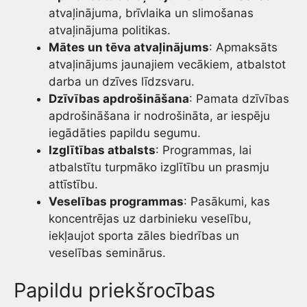
atvaļinājuma, brīvlaika un slimošanas
atvaļinājuma politikas.
Mātes un tēva atvaļinājums
: Apmaksāts
atvaļinājums jaunajiem vecākiem, atbalstot
darba un dzīves līdzsvaru.
Dzīvības apdrošināšana
: Pamata dzīvības
apdrošināšana ir nodrošināta, ar iespēju
iegādāties papildu segumu.
Izglītības atbalsts
: Programmas, lai
atbalstītu turpmāko izglītību un prasmju
attīstību.
Veselības programmas
: Pasākumi, kas
koncentrējas uz darbinieku veselību,
iekļaujot sporta zāles biedrības un
veselības seminārus.
Papildu priekšrocības