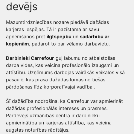
devējs
Mazumtirdzniecības nozare piedāvā dažādas
karjeras iespējas. Tā ir pazīstama ar savu
apņemšanos pret
ilgtspējību
un
sadarbību ar
kopienām
, padarot to par vēlamo darbavietu.
Darbinieki Carrefour
guļ labumu no atbalstošas
darba vides, kas veicina profesionālo izaugsmi un
attīstību. Uzņēmums darbojas vairākās veikalos visā
pasaulē, kas prasa dažādas lomas no tiešās
pārdošanas līdz korporatīvajai vadībai.
Šī dažādība nodrošina, ka Carrefour var apmierināt
dažādas profesionālās intereses un prasmes.
Pārdevējs uzmanības centrā ir darbinieku
apmierinātība un karjeras attīstība, kas veicina
augstas noturības rādītājus.