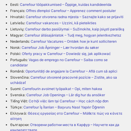
Eesti:
Carrefour tööpakkumised – Õppige, kuidas kandideerida
Français:
Offres d’emploi Carrefour – Apprenez comment postuler
Hrvatski:
Carrefour otvorena radna mjesta – Saznajte kako se prijaviti
Latviešu:
Carrefour vakances – Uzzini, kā pieteikties
Lietuvių:
Carrefour darbo pasiūlymai – Sužinokite, kaip įsiųsti paraišką
Magyar:
Carrefour állásajánlatok – Tudj meg, hogyan jelentkezhetsz
Nederlands:
Carrefour Vacatures – Ontdek hoe je kunt solliciteren
Norsk:
Carrefour Job Åpninger – Lær hvordan du søker
Polski:
Oferty pracy w Carrefour – Dowiedz się, jak aplikować
Português:
Vagas de emprego no Carrefour – Saiba como se
candidatar
Română:
Oportunități de angajare la Carrefour – Află cum să aplici
Slovenčina:
Carrefour otvorené pracovné pozície – Zistite, ako sa
uchádzať
Suomi:
Carrefourin avoimet työpaikat – Opi, miten hakea
Svenska:
Carrefour Job Openings – Lär dig hur du ansöker
Tiếng Việt:
Cơ hội việc làm tại Carrefour – Học cách nộp đơn
Türkçe:
Carrefour İş İlanları – Başvuru Nasıl Yapılır Öğrenin
Ελληνικά:
Θέσεις εργασίας στο Carrefour – Μάθετε πώς να κάνετε
αίτηση
български:
Отворени работни места в Карфур – Научете как да
кандидатствате