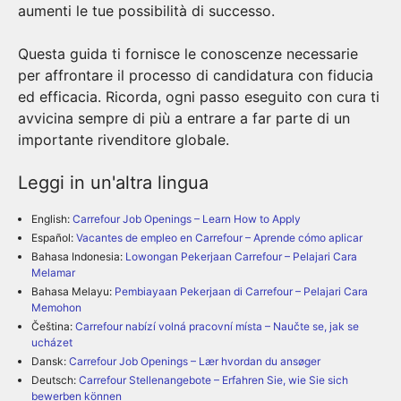
aumenti le tue possibilità di successo.
Questa guida ti fornisce le conoscenze necessarie
per affrontare il processo di candidatura con fiducia
ed efficacia. Ricorda, ogni passo eseguito con cura ti
avvicina sempre di più a entrare a far parte di un
importante rivenditore globale.
Leggi in un'altra lingua
English:
Carrefour Job Openings – Learn How to Apply
Español:
Vacantes de empleo en Carrefour – Aprende cómo aplicar
Bahasa Indonesia:
Lowongan Pekerjaan Carrefour – Pelajari Cara
Melamar
Bahasa Melayu:
Pembiayaan Pekerjaan di Carrefour – Pelajari Cara
Memohon
Čeština:
Carrefour nabízí volná pracovní místa – Naučte se, jak se
ucházet
Dansk:
Carrefour Job Openings – Lær hvordan du ansøger
Deutsch:
Carrefour Stellenangebote – Erfahren Sie, wie Sie sich
bewerben können