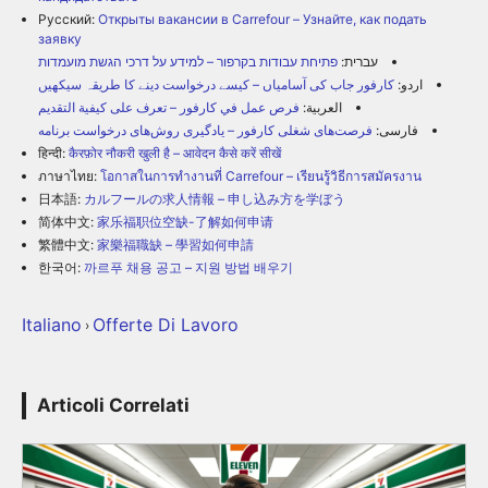
Русский:
Открыты вакансии в Carrefour – Узнайте, как подать
заявку
עברית:
פתיחת עבודות בקרפור – למידע על דרכי הגשת מועמדות
اردو:
کارفور جاب کی آسامیاں – کیسے درخواست دینے کا طریقہ سیکھیں
العربية:
فرص عمل في كارفور – تعرف على كيفية التقديم
فارسی:
فرصت‌های شغلی کارفور – یادگیری روش‌های درخواست برنامه
हिन्दी:
कैरफ़ोर नौकरी खुली है – आवेदन कैसे करें सीखें
ภาษาไทย:
โอกาสในการทำงานที่ Carrefour – เรียนรู้วิธีการสมัครงาน
日本語:
カルフールの求人情報 – 申し込み方を学ぼう
简体中文:
家乐福职位空缺-了解如何申请
繁體中文:
家樂福職缺 – 學習如何申請
한국어:
까르푸 채용 공고 – 지원 방법 배우기
Italiano
Offerte Di Lavoro
›
Articoli Correlati