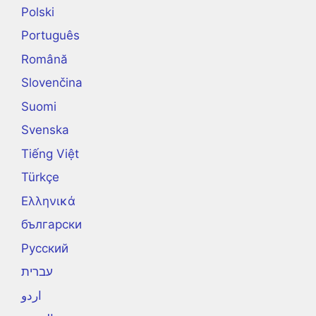
Polski
Português
Română
Slovenčina
Suomi
Svenska
Tiếng Việt
Türkçe
Ελληνικά
български
Русский
עברית
اردو