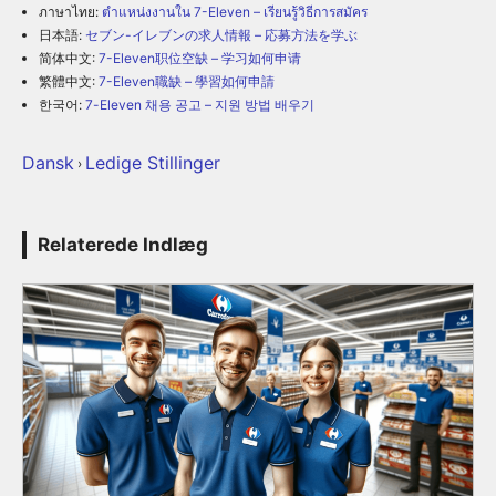
ภาษาไทย:
ตำแหน่งงานใน 7-Eleven – เรียนรู้วิธีการสมัคร
日本語:
セブン-イレブンの求人情報 – 応募方法を学ぶ
简体中文:
7-Eleven职位空缺 – 学习如何申请
繁體中文:
7-Eleven職缺 – 學習如何申請
한국어:
7-Eleven 채용 공고 – 지원 방법 배우기
Dansk
Ledige Stillinger
›
Relaterede Indlæg