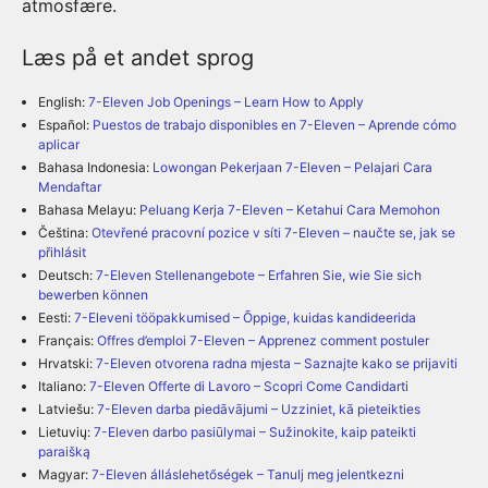
atmosfære.
Læs på et andet sprog
English:
7-Eleven Job Openings – Learn How to Apply
Español:
Puestos de trabajo disponibles en 7-Eleven – Aprende cómo
aplicar
Bahasa Indonesia:
Lowongan Pekerjaan 7-Eleven – Pelajari Cara
Mendaftar
Bahasa Melayu:
Peluang Kerja 7-Eleven – Ketahui Cara Memohon
Čeština:
Otevřené pracovní pozice v síti 7-Eleven – naučte se, jak se
přihlásit
Deutsch:
7-Eleven Stellenangebote – Erfahren Sie, wie Sie sich
bewerben können
Eesti:
7-Eleveni tööpakkumised – Õppige, kuidas kandideerida
Français:
Offres d’emploi 7-Eleven – Apprenez comment postuler
Hrvatski:
7-Eleven otvorena radna mjesta – Saznajte kako se prijaviti
Italiano:
7-Eleven Offerte di Lavoro – Scopri Come Candidarti
Latviešu:
7-Eleven darba piedāvājumi – Uzziniet, kā pieteikties
Lietuvių:
7-Eleven darbo pasiūlymai – Sužinokite, kaip pateikti
paraišką
Magyar:
7-Eleven álláslehetőségek – Tanulj meg jelentkezni