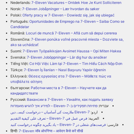
Nederlands:
7-Eleven Vacatures – Ontdek Hoe Je Kunt Solliciteren
Norsk:
7-Eleven Jobåpninger – Lær hvordan du søker
Polski:
Oferty pracy w 7-Eleven – Dowiedz się, jak się ubiegać
Português:
Oportunidades de Emprego na 7-Eleven – Saiba Como se
Candidatar
Română:
Locuri de muncă 7-Eleven – Află cum să depui cererea
Slovenčina:
7-Eleven ponúka voľné pracovné miesta – Dozviete sa,
ako sa uchádzať
Suomi:
7-Eleven Työpaikkojen Avoimet Haussa – Opi Miten Hakea
Svenska:
7-Eleven Joböppningar – Lär dig hur du ansöker
Tiếng Việt:
Cơ Hội Việc Làm tại 7-Eleven – Tìm Hiểu Cách Nộp Đơn
Türkçe:
7-Eleven İş İlanları – Nasıl Başvuru Yapılır öğrenin
Ελληνικά:
Θέσεις εργασίας στα 7-Eleven – Μάθετε πώς να
υποβάλετε αίτηση
български:
Работни места в 7-Eleven – Научете как да
кандидатствате
Русский:
Вакансии в 7-Eleven – Узнайте, как подать заявку
עברית:
פתיחת תפקידים ב-7-Eleven – למידע איך להגיש מועמדות
اردو:
7-Eleven ملازمت کی آسامیاں – درخواست کیسے دیں
العربية:
فرص عمل في 7-Eleven – تعرف على كيفية التقديم
فارسی:
فرصت‌های شغلی در 7-Eleven – یاد بگیرید چگونه درخواست کنید
हिन्दी:
7-Eleven जॉब ओपनिंग्स – आवेदन कैसे करें सीखें