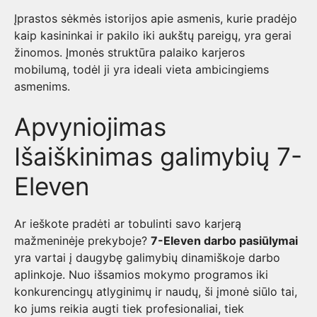
Įprastos sėkmės istorijos apie asmenis, kurie pradėjo
kaip kasininkai ir pakilo iki aukštų pareigų, yra gerai
žinomos. Įmonės struktūra palaiko karjeros
mobilumą, todėl ji yra ideali vieta ambicingiems
asmenims.
Apvyniojimas
Išaiškinimas galimybių 7-
Eleven
Ar ieškote pradėti ar tobulinti savo karjerą
mažmeninėje prekyboje?
7-Eleven darbo pasiūlymai
yra vartai į daugybę galimybių dinamiškoje darbo
aplinkoje. Nuo išsamios mokymo programos iki
konkurencingų atlyginimų ir naudų, ši įmonė siūlo tai,
ko jums reikia augti tiek profesionaliai, tiek