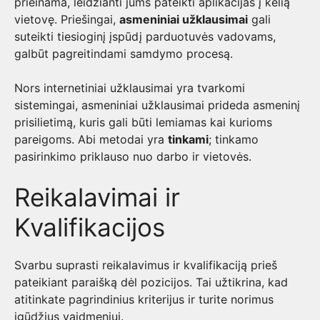
prieinama, leidžianti jums pateikti aplikacijas į kelią
vietovę. Priešingai,
asmeniniai užklausimai
gali
suteikti tiesioginį įspūdį parduotuvės vadovams,
galbūt pagreitindami samdymo procesą.
Nors internetiniai užklausimai yra tvarkomi
sistemingai, asmeniniai užklausimai prideda asmeninį
prisilietimą, kuris gali būti lemiamas kai kurioms
pareigoms. Abi metodai yra
tinkami
; tinkamo
pasirinkimo priklauso nuo darbo ir vietovės.
Reikalavimai ir
Kvalifikacijos
Svarbu suprasti reikalavimus ir kvalifikaciją prieš
pateikiant paraišką dėl pozicijos. Tai užtikrina, kad
atitinkate pagrindinius kriterijus ir turite norimus
įgūdžius vaidmeniui.