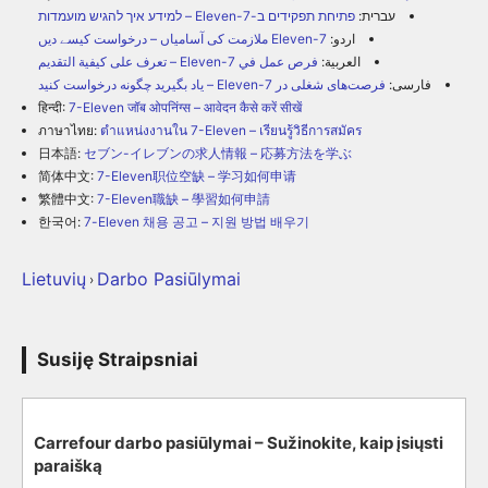
עברית:
פתיחת תפקידים ב-7-Eleven – למידע איך להגיש מועמדות
اردو:
7-Eleven ملازمت کی آسامیاں – درخواست کیسے دیں
العربية:
فرص عمل في 7-Eleven – تعرف على كيفية التقديم
فارسی:
فرصت‌های شغلی در 7-Eleven – یاد بگیرید چگونه درخواست کنید
हिन्दी:
7-Eleven जॉब ओपनिंग्स – आवेदन कैसे करें सीखें
ภาษาไทย:
ตำแหน่งงานใน 7-Eleven – เรียนรู้วิธีการสมัคร
日本語:
セブン-イレブンの求人情報 – 応募方法を学ぶ
简体中文:
7-Eleven职位空缺 – 学习如何申请
繁體中文:
7-Eleven職缺 – 學習如何申請
한국어:
7-Eleven 채용 공고 – 지원 방법 배우기
Lietuvių
Darbo Pasiūlymai
›
Susiję Straipsniai
Carrefour darbo pasiūlymai – Sužinokite, kaip įsiųsti
paraišką