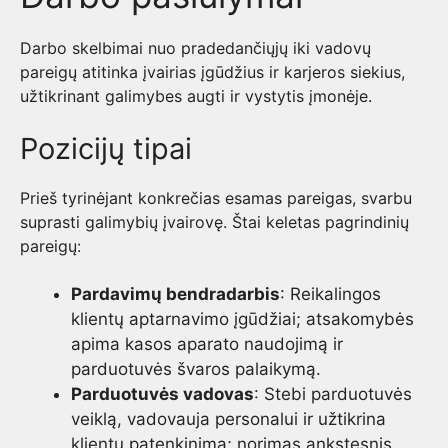
Darbo skelbimai nuo pradedančiųjų iki vadovų
pareigų atitinka įvairias įgūdžius ir karjeros siekius,
užtikrinant galimybes augti ir vystytis įmonėje.
Pozicijų tipai
Prieš tyrinėjant konkrečias esamas pareigas, svarbu
suprasti galimybių įvairovę. Štai keletas pagrindinių
pareigų:
Pardavimų bendradarbis
: Reikalingos
klientų aptarnavimo įgūdžiai; atsakomybės
apima kasos aparato naudojimą ir
parduotuvės švaros palaikymą.
Parduotuvės vadovas
: Stebi parduotuvės
veiklą, vadovauja personalui ir užtikrina
klientų patenkinimą; norimas ankstesnis