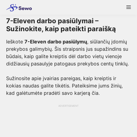
Skip
Me
to
content
7-Eleven darbo pasiūlymai –
Sužinokite, kaip pateikti paraišką
Ieškote
7-Eleven darbo pasiūlymų
, siūlančių įdomių
prekybos galimybių. Šis straipsnis jus supažindins su
būdais, kaip galite kreiptis dėl darbo vietų vienoje
didžiausių pasaulyje patogaus prekybos centų tinklų.
Sužinosite apie įvairias pareigas, kaip kreiptis ir
kokias naudas galite tikėtis. Pateiksime jums žinių,
kad galėtumėte pradėti savo karjerą čia.
ADVERTISEMENT