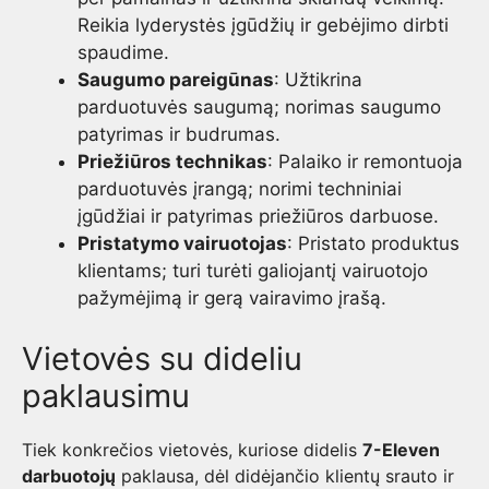
Reikia lyderystės įgūdžių ir gebėjimo dirbti
spaudime.
Saugumo pareigūnas
: Užtikrina
parduotuvės saugumą; norimas saugumo
patyrimas ir budrumas.
Priežiūros technikas
: Palaiko ir remontuoja
parduotuvės įrangą; norimi techniniai
įgūdžiai ir patyrimas priežiūros darbuose.
Pristatymo vairuotojas
: Pristato produktus
klientams; turi turėti galiojantį vairuotojo
pažymėjimą ir gerą vairavimo įrašą.
Vietovės su dideliu
paklausimu
Tiek konkrečios vietovės, kuriose didelis
7-Eleven
darbuotojų
paklausa, dėl didėjančio klientų srauto ir