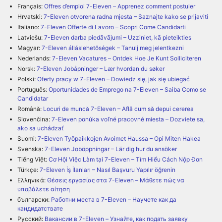
Français:
Offres d’emploi 7-Eleven – Apprenez comment postuler
Hrvatski:
7-Eleven otvorena radna mjesta – Saznajte kako se prijaviti
Italiano:
7-Eleven Offerte di Lavoro – Scopri Come Candidarti
Latviešu:
7-Eleven darba piedāvājumi – Uzziniet, kā pieteikties
Magyar:
7-Eleven álláslehetőségek – Tanulj meg jelentkezni
Nederlands:
7-Eleven Vacatures – Ontdek Hoe Je Kunt Solliciteren
Norsk:
7-Eleven Jobåpninger – Lær hvordan du søker
Polski:
Oferty pracy w 7-Eleven – Dowiedz się, jak się ubiegać
Português:
Oportunidades de Emprego na 7-Eleven – Saiba Como se
Candidatar
Română:
Locuri de muncă 7-Eleven – Află cum să depui cererea
Slovenčina:
7-Eleven ponúka voľné pracovné miesta – Dozviete sa,
ako sa uchádzať
Suomi:
7-Eleven Työpaikkojen Avoimet Haussa – Opi Miten Hakea
Svenska:
7-Eleven Joböppningar – Lär dig hur du ansöker
Tiếng Việt:
Cơ Hội Việc Làm tại 7-Eleven – Tìm Hiểu Cách Nộp Đơn
Türkçe:
7-Eleven İş İlanları – Nasıl Başvuru Yapılır öğrenin
Ελληνικά:
Θέσεις εργασίας στα 7-Eleven – Μάθετε πώς να
υποβάλετε αίτηση
български:
Работни места в 7-Eleven – Научете как да
кандидатствате
Русский:
Вакансии в 7-Eleven – Узнайте, как подать заявку