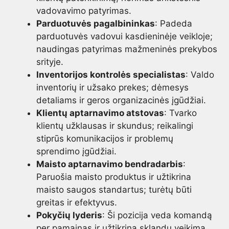
vadovavimo patyrimas.
Parduotuvės pagalbininkas
: Padeda
parduotuvės vadovui kasdieninėje veikloje;
naudingas patyrimas mažmeninės prekybos
srityje.
Inventorijos kontrolės specialistas
: Valdo
inventorių ir užsako prekes; dėmesys
detaliams ir geros organizacinės įgūdžiai.
Klientų aptarnavimo atstovas
: Tvarko
klientų užklausas ir skundus; reikalingi
stiprūs komunikacijos ir problemų
sprendimo įgūdžiai.
Maisto aptarnavimo bendradarbis
:
Paruošia maisto produktus ir užtikrina
maisto saugos standartus; turėtų būti
greitas ir efektyvus.
Pokyčių lyderis
: Ši pozicija veda komandą
per pamainas ir užtikrina sklandų veikimą.