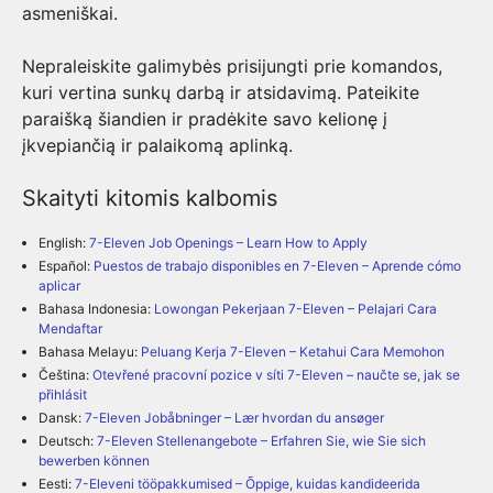
asmeniškai.
Nepraleiskite galimybės prisijungti prie komandos,
kuri vertina sunkų darbą ir atsidavimą. Pateikite
paraišką šiandien ir pradėkite savo kelionę į
įkvepiančią ir palaikomą aplinką.
Skaityti kitomis kalbomis
English:
7-Eleven Job Openings – Learn How to Apply
Español:
Puestos de trabajo disponibles en 7-Eleven – Aprende cómo
aplicar
Bahasa Indonesia:
Lowongan Pekerjaan 7-Eleven – Pelajari Cara
Mendaftar
Bahasa Melayu:
Peluang Kerja 7-Eleven – Ketahui Cara Memohon
Čeština:
Otevřené pracovní pozice v síti 7-Eleven – naučte se, jak se
přihlásit
Dansk:
7-Eleven Jobåbninger – Lær hvordan du ansøger
Deutsch:
7-Eleven Stellenangebote – Erfahren Sie, wie Sie sich
bewerben können
Eesti:
7-Eleveni tööpakkumised – Õppige, kuidas kandideerida