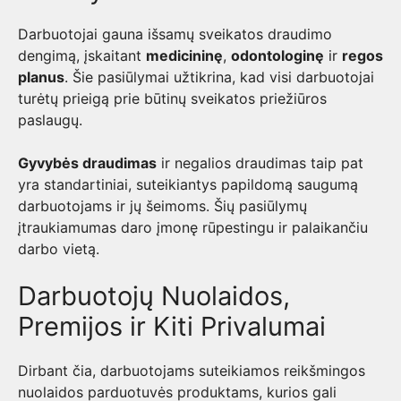
Darbuotojai gauna išsamų sveikatos draudimo
dengimą, įskaitant
medicininę
,
odontologinę
ir
regos
planus
. Šie pasiūlymai užtikrina, kad visi darbuotojai
turėtų prieigą prie būtinų sveikatos priežiūros
paslaugų.
Gyvybės draudimas
ir negalios draudimas taip pat
yra standartiniai, suteikiantys papildomą saugumą
darbuotojams ir jų šeimoms. Šių pasiūlymų
įtraukiamumas daro įmonę rūpestingu ir palaikančiu
darbo vietą.
Darbuotojų Nuolaidos,
Premijos ir Kiti Privalumai
Dirbant čia, darbuotojams suteikiamos reikšmingos
nuolaidos parduotuvės produktams, kurios gali