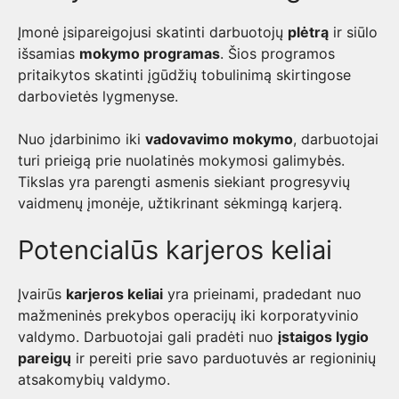
Įmonė įsipareigojusi skatinti darbuotojų
plėtrą
ir siūlo
išsamias
mokymo programas
. Šios programos
pritaikytos skatinti įgūdžių tobulinimą skirtingose
darbovietės lygmenyse.
Nuo įdarbinimo iki
vadovavimo mokymo
, darbuotojai
turi prieigą prie nuolatinės mokymosi galimybės.
Tikslas yra parengti asmenis siekiant progresyvių
vaidmenų įmonėje, užtikrinant sėkmingą karjerą.
Potencialūs karjeros keliai
Įvairūs
karjeros keliai
yra prieinami, pradedant nuo
mažmeninės prekybos operacijų iki korporatyvinio
valdymo. Darbuotojai gali pradėti nuo
įstaigos lygio
pareigų
ir pereiti prie savo parduotuvės ar regioninių
atsakomybių valdymo.