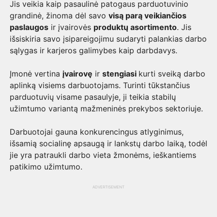
Jis veikia kaip pasaulinė patogaus parduotuvinio
grandinė, žinoma dėl savo
visą parą veikiančios
paslaugos
ir įvairovės
produktų asortimento
. Jis
išsiskiria savo įsipareigojimu sudaryti palankias darbo
sąlygas ir karjeros galimybes kaip darbdavys.
Įmonė vertina
įvairovę
ir
stengiasi
kurti sveiką darbo
aplinką visiems darbuotojams. Turinti tūkstančius
parduotuvių visame pasaulyje, ji teikia stabilų
užimtumo variantą mažmeninės prekybos sektoriuje.
Darbuotojai gauna konkurencingus atlyginimus,
išsamią socialinę apsaugą ir lankstų darbo laiką, todėl
jie yra patraukli darbo vieta žmonėms, ieškantiems
patikimo užimtumo.
ADVERTISEMENT