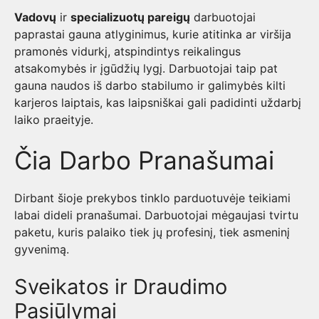
Vadovų
ir
specializuotų pareigų
darbuotojai
paprastai gauna atlyginimus, kurie atitinka ar viršija
pramonės vidurkį, atspindintys reikalingus
atsakomybės ir įgūdžių lygį. Darbuotojai taip pat
gauna naudos iš darbo stabilumo ir galimybės kilti
karjeros laiptais, kas laipsniškai gali padidinti uždarbį
laiko praeityje.
Čia Darbo Pranašumai
Dirbant šioje prekybos tinklo parduotuvėje teikiami
labai dideli pranašumai. Darbuotojai mėgaujasi tvirtu
paketu, kuris palaiko tiek jų profesinį, tiek asmeninį
gyvenimą.
Sveikatos ir Draudimo
Pasiūlymai