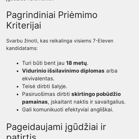
Pagrindiniai Priėmimo
Kriterijai
Svarbu žinoti, kas reikalinga visiems 7-Eleven
kandidatams:
Turi būti bent jau
18 metų
.
Vidurinio išsilavinimo diplomas
arba
ekvivalentas.
Teisė dirbti šalyje.
Pasiruošimas dirbti
skirtingo pobūdžio
pamainas
, įskaitant naktis ir savaitgalius.
Gali komunikuoti efektyviai angliškai.
Pageidaujami įgūdžiai ir
patirtis