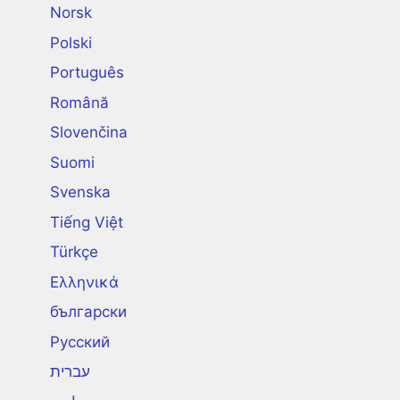
Norsk
Polski
Português
Română
Slovenčina
Suomi
Svenska
Tiếng Việt
Türkçe
Ελληνικά
български
Русский
עברית