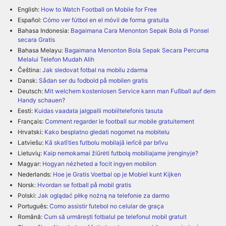
English:
How to Watch Football on Mobile for Free
Español:
Cómo ver fútbol en el móvil de forma gratuita
Bahasa Indonesia:
Bagaimana Cara Menonton Sepak Bola di Ponsel
secara Gratis
Bahasa Melayu:
Bagaimana Menonton Bola Sepak Secara Percuma
Melalui Telefon Mudah Alih
Čeština:
Jak sledovat fotbal na mobilu zdarma
Dansk:
Sådan ser du fodbold på mobilen gratis
Deutsch:
Mit welchem kostenlosen Service kann man Fußball auf dem
Handy schauen?
Eesti:
Kuidas vaadata jalgpalli mobiiltelefonis tasuta
Français:
Comment regarder le football sur mobile gratuitement
Hrvatski:
Kako besplatno gledati nogomet na mobitelu
Latviešu:
Kā skatīties futbolu mobilajā ierīcē par brīvu
Lietuvių:
Kaip nemokamai žiūrėti futbolą mobiliajame įrenginyje?
Magyar:
Hogyan nézheted a focit ingyen mobilon
Nederlands:
Hoe je Gratis Voetbal op je Mobiel kunt Kijken
Norsk:
Hvordan se fotball på mobil gratis
Polski:
Jak oglądać piłkę nożną na telefonie za darmo
Português:
Como assistir futebol no celular de graça
Română:
Cum să urmărești fotbalul pe telefonul mobil gratuit