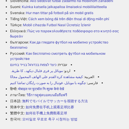
Slovenčina:
Ako sledovať futbal zadarmo na mobilnom zariadení
Suomi:
Kuinka katsella jalkapalloa ilmaiseksi mobiililaitteella
Svenska:
Hur man tittar på fotboll på sin mobil gratis
Tiếng Việt:
Cách xem bóng đá trên điện thoại di động miễn phí
Türkçe:
Mobil cihazda Futbol Nasıl Ücretsiz İzlenir
Ελληνικά:
Πώς να παρακολουθήσετε ποδόσφαιρο στο κινητό σας
δωρεάν
български:
Как да гледате футбол на мобилно устройство
безплатно
Русский:
Как бесплатно смотреть футбол на мобильном
устройстве
עברית:
כיצד לצפות בכדורגל בנייד בחינם
اردو:
موبائل پر فری فٹبال دیکھنے کا طریقہ
العربية:
كيفية مشاهدة كرة القدم على الهاتف المحمول مجانًا
فارسی:
چگونه با موبایل، فوتبال را به صورت رایگان تماشا کنیم
हिन्दी:
मोबाइल पर फुटबॉल निःशुल्क कैसे देखें
ภาษาไทย:
วิธีการดูฟุตบอลบนมือถือฟรี
日本語:
無料でモバイルでサッカーを視聴する方法
简体中文:
如何免费在手机上观看足球比赛
繁體中文:
如何在手機上免費觀看足球
한국어:
모바일로 무료로 축구 시청하는 방법