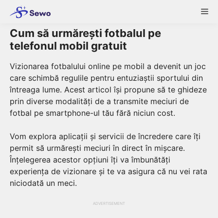
Skip
Me
to
content
Cum să urmărești fotbalul pe
telefonul mobil gratuit
Vizionarea fotbalului online pe mobil a devenit un joc
care schimbă regulile pentru entuziaștii sportului din
întreaga lume. Acest articol își propune să te ghideze
prin diverse modalități de a transmite meciuri de
fotbal pe smartphone-ul tău fără niciun cost.
Vom explora aplicații și servicii de încredere care îți
permit să urmărești meciuri în direct în mișcare.
Înțelegerea acestor opțiuni îți va îmbunătăți
experiența de vizionare și te va asigura că nu vei rata
niciodată un meci.
ADVERTISEMENT