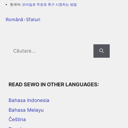
한국어:
모바일로 무료로 축구 시청하는 방법
Română
Sfaturi
›
Search
for:
READ SEWO IN OTHER LANGUAGES:
Bahasa Indonesia
Bahasa Melayu
Čeština