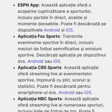
ESPN App
: Această aplicație oferă o
acoperire cuprinzătoare a sporturilor,
inclusiv partide în direct, analize și
momente deosebite. Poate fi descărcată pe
dispozitivele
Android
și
iOS
.
Aplicația Fox Sports
: Transmite
evenimente sportive în direct, inclusiv
meciuri de fotbal semnificative și emisiuni
sportive. Descărcați aplicația pe dispozitivul
dvs.
Android
sau
iOS
.
Aplicația CBS Sports
: Această aplicație
oferă streaming live al evenimentelor
sportive, împreună cu știri, scoruri și
statistici. Poate fi descărcată pentru
smartphone-ul dvs.
Android
sau
iOS
.
Aplicația NBC Sports
: Această aplicație
oferă streaming live al numeroase sporturi,
inclusiv ligile de fotbal de top. Poate fi