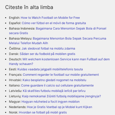
Citeste în alta limba
English:
How to Watch Football on Mobile for Free
Español:
Cómo ver fútbol en el móvil de forma gratuita
Bahasa Indonesia:
Bagaimana Cara Menonton Sepak Bola di Ponsel
secara Gratis
Bahasa Melayu:
Bagaimana Menonton Bola Sepak Secara Percuma
Melalui Telefon Mudah Alih
Čeština:
Jak sledovat fotbal na mobilu zdarma
Dansk:
Sådan ser du fodbold på mobilen gratis
Deutsch:
Mit welchem kostenlosen Service kann man Fußball auf dem
Handy schauen?
Eesti:
Kuidas vaadata jalgpalli mobiiltelefonis tasuta
Français:
Comment regarder le football sur mobile gratuitement
Hrvatski:
Kako besplatno gledati nogomet na mobitelu
Italiano:
Come guardare il calcio sul cellulare gratuitamente
Latviešu:
Kā skatīties futbolu mobilajā ierīcē par brīvu
Lietuvių:
Kaip nemokamai žiūrėti futbolą mobiliajame įrenginyje?
Magyar:
Hogyan nézheted a focit ingyen mobilon
Nederlands:
Hoe je Gratis Voetbal op je Mobiel kunt Kijken
Norsk:
Hvordan se fotball på mobil gratis