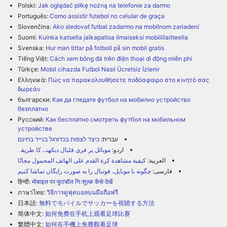
Polski:
Jak oglądać piłkę nożną na telefonie za darmo
Português:
Como assistir futebol no celular de graça
Slovenčina:
Ako sledovať futbal zadarmo na mobilnom zariadení
Suomi:
Kuinka katsella jalkapalloa ilmaiseksi mobiililaitteella
Svenska:
Hur man tittar på fotboll på sin mobil gratis
Tiếng Việt:
Cách xem bóng đá trên điện thoại di động miễn phí
Türkçe:
Mobil cihazda Futbol Nasıl Ücretsiz İzlenir
Ελληνικά:
Πώς να παρακολουθήσετε ποδόσφαιρο στο κινητό σας
δωρεάν
български:
Как да гледате футбол на мобилно устройство
безплатно
Русский:
Как бесплатно смотреть футбол на мобильном
устройстве
עברית:
כיצד לצפות בכדורגל בנייד בחינם
اردو:
موبائل پر فری فٹبال دیکھنے کا طریقہ
العربية:
كيفية مشاهدة كرة القدم على الهاتف المحمول مجانًا
فارسی:
چگونه با موبایل، فوتبال را به صورت رایگان تماشا کنیم
हिन्दी:
मोबाइल पर फुटबॉल निःशुल्क कैसे देखें
ภาษาไทย:
วิธีการดูฟุตบอลบนมือถือฟรี
日本語:
無料でモバイルでサッカーを視聴する方法
简体中文:
如何免费在手机上观看足球比赛
繁體中文:
如何在手機上免費觀看足球