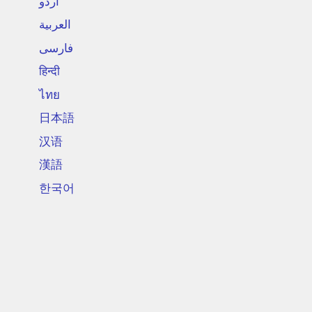
اردو
العربية
فارسی
हिन्दी
ไทย
日本語
汉语
漢語
한국어