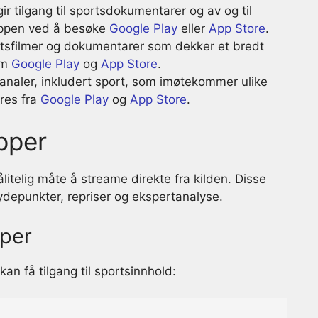
r tilgang til sportsdokumentarer og av og til
appen ved å besøke
Google Play
eller
App Store
.
ortsfilmer og dokumentarer som dekker et bredt
om
Google Play
og
App Store
.
kanaler, inkludert sport, som imøtekommer ulike
res fra
Google Play
og
App Store
.
apper
ålitelig måte å streame direkte fra kilden. Disse
depunkter, repriser og ekspertanalyse.
pper
an få tilgang til sportsinnhold: