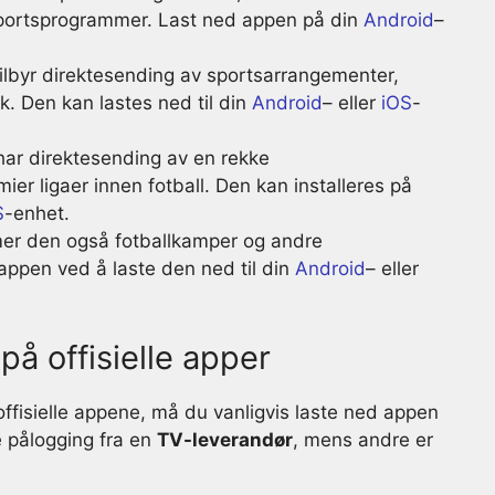
sportsprogrammer. Last ned appen på din
Android
–
ilbyr direktesending av sportsarrangementer,
kk. Den kan lastes ned til din
Android
– eller
iOS
-
ar direktesending av en rekke
ier ligaer innen fotball. Den kan installeres på
S
-enhet.
mer den også fotballkamper og andre
 appen ved å laste den ned til din
Android
– eller
 på offisielle apper
e offisielle appene, må du vanligvis laste ned appen
e pålogging fra en
TV-leverandør
, mens andre er