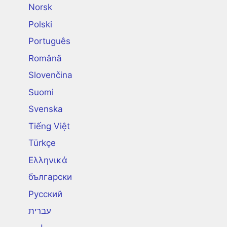
Norsk
Polski
Português
Română
Slovenčina
Suomi
Svenska
Tiếng Việt
Türkçe
Ελληνικά
български
Русский
עברית