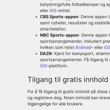
betydningsfulle fotballkamper og 
eller
iOS
-enhet.
CBS Sports-appen
: Denne appen t
samt nyheter, resultater og statisti
smarttelefon.
NBC Sports-appen
: Denne appen h
sportsarrangementer, inkludert prem
hvilken som helst
Android
– eller
iO
DAZN
: Kjent for kampsport, strøm
sportsarrangementer. Få tilgang til
iOS
-plattform.
Tilgang til gratis innhold
For å få tilgang til gratis innhold på diss
og registrere deg. Noen innhold kan krev
tilgjengelige for alle brukere.