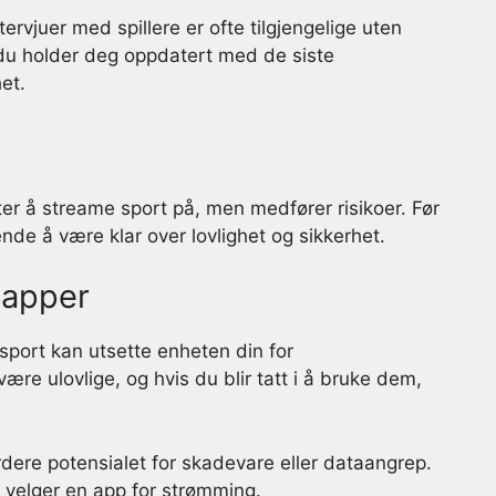
vjuer med spillere er ofte tilgjengelige uten
du holder deg oppdatert med de siste
et.
ter å streame sport på, men medfører risikoer. Før
nde å være klar over lovlighet og sikkerhet.
sapper
sport kan utsette enheten din for
re ulovlige, og hvis du blir tatt i å bruke dem,
urdere potensialet for skadevare eller dataangrep.
du velger en app for strømming.