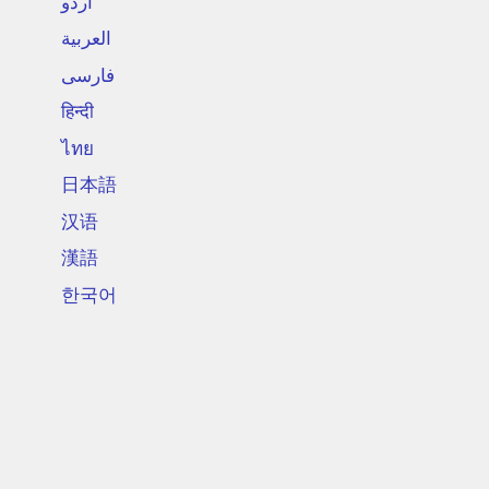
اردو
العربية
فارسی
हिन्दी
ไทย
日本語
汉语
漢語
한국어