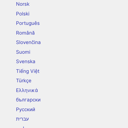
Norsk
Polski
Português
Română
Slovenčina
Suomi
Svenska
Tiếng Việt
Türkçe
Ελληνικά
български
Русский
עברית