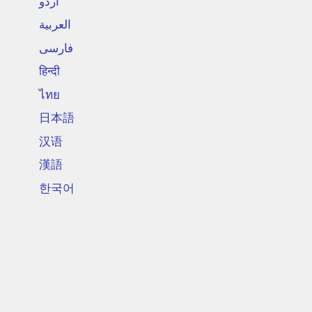
اردو
العربية
فارسی
हिन्दी
ไทย
日本語
汉语
漢語
한국어