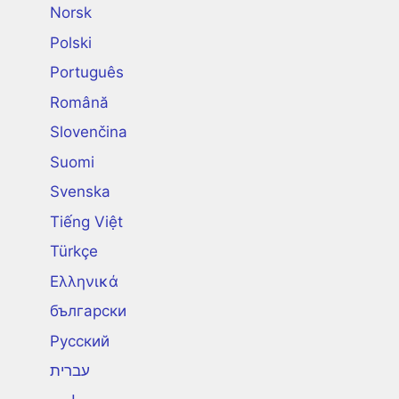
Norsk
Polski
Português
Română
Slovenčina
Suomi
Svenska
Tiếng Việt
Türkçe
Ελληνικά
български
Русский
עברית