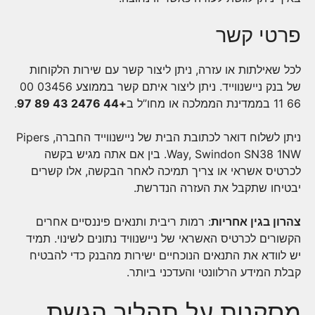
פרטי קשר
לכל שאילתות או עזרה, ניתן ליצור קשר עם שירות הלקוחות
של בנק ניישנווייד. ניתן ליצור איתם קשר בממוצע 03456 00
66 11 בממדינת הממלכה או מחו”ל ב
+44 2476 43 89 97
.
ניתן לשלוח דואר לכתובת הבית של ניישנווייד החברה, Pipers
Way, Swindon SN38 1NW. בין אם אתה מגיש בקשה
לכרטיס אשראי או צריך תמיכה לאחר הבקשה, אלו קשרים
יבטיחו שתקבל את העזרה הנדרשת.
צהרון בגין אחריות
: רמות ריבית ותנאים פיננסיים אחרים
הקשורים לכרטיס האשראי של ניישנוויד נתונים לשינוי. תמיד
יש לוודא את התנאים הנוכחיים ישירות מהבנק כדי להבטיח
קבלת המידע הרלוונטי והעדכני ביותר.
מסקנות על תהליך הגשת