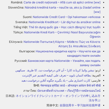
Română:
Carte de credit națională – Află cum să aplici online [ww]
Slovenčina:
Národná kreditná karta – naučte sa, ako ju žiadať online
[ww]
Suomi:
Nationwide Credit Card – Opi hakemaan verkossa
Svenska:
Nationwide Kreditkort – Lär dig hur du ansöker online
Tiếng Việt:
Thẻ tín dụng quốc gia – Học cách đăng ký trực tuyến
Türkçe:
Nationwide Kredi Kartı – Çevrimiçi Nasıl Başvurulacağını
Öğrenin
Ελληνικά:
Nationwide Πιστωτική Κάρτα – Μάθετε Πώς να Κάνετε
Αίτηση Σε Απευθείας Σύνδεση
български:
Национална кредитна карта – Научете как да
кандидатствате онлайн
Русский:
Банковская карта Nationwide – Узнайте, как подать
заявку онлайн
اردو:
نیشن وائیڈ کریڈٹ کارڈ – آن لائن درخواست دینے کا طریقہ سیکھیں
العربية:
بطاقة ائتمان نايويد – تعرف على كيفية التقديم عبر الإنترنت
فارسی:
کارت اعتباری ملی – یاد بگیرید چگونه آنلاین درخواست دهید
हिन्दी:
नेशनवाइड क्रेडिट कार्ड – ऑनलाइन आवेदन कैसे करें सीखें
ภาษาไทย:
บัตรเครดิตทั่วประเทศ – เรียนรู้วิธีการสมัครออนไลน์
日本語:
ネイションワイドクレジットカード – オンラインでの申し込み方
法を学ぶ
简体中文:
全国信用卡 – 学习如何在线申请