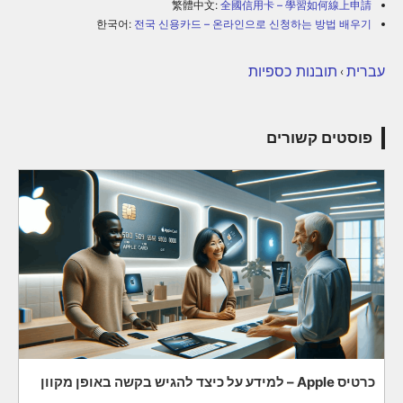
繁體中文:
全國信用卡 – 學習如何線上申請
한국어:
전국 신용카드 – 온라인으로 신청하는 방법 배우기
עברית
תובנות כספיות
›
פוסטים קשורים
כרטיס Apple – למידע על כיצד להגיש בקשה באופן מקוון