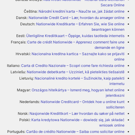
Secara Online
Čeština:
Národní kreditní karta – Naučte se, jak žádat online
Dansk:
Nationwide Credit Card – Lær, hvordan du ansøger online
Deutsch:
Nationwide Kreditkarte – Erfahren Sie, wie Sie online
beantragen können
Eesti:
Üleriigiline Krediitkaart – Õppige, kuidas taotleda internetis
Français:
Carte de crédit Nationwide – Apprenez comment faire une
demande en ligne
Hrvatski:
Nacionalna kreditna kartica – Saznajte kako se prijaviti
online
Italiano:
Carta di Credito Nazionale – Scopri come fare richiesta online
Latviešu:
Nationwide debetkarte – Uzziniet, kā pieteikties tiešsaistē
Lietuvių:
Nacionalinė kredito kortelė – Sužinokite, kaip pateikti
internetu
Magyar:
Országos hitelkártya – Ismerd meg, hogyan lehet online
jelentkezni
Nederlands:
Nationwide Creditcard – Ontdek hoe u online kunt
solliciteren
Norsk:
Nasjonwide Kredittkort – Lær hvordan du søker på nettet
Polski:
Karta kredytowa Nationwide – dowiedz się, jak składać
wniosek online
Português:
Cartão de crédito Nationwide – Saiba como solicitar online