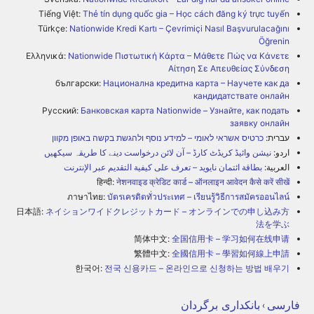
Tiếng Việt:
Thẻ tín dụng quốc gia – Học cách đăng ký trực tuyến
Türkçe:
Nationwide Kredi Kartı – Çevrimiçi Nasıl Başvurulacağını
Öğrenin
Ελληνικά:
Nationwide Πιστωτική Κάρτα – Μάθετε Πώς να Κάνετε
Αίτηση Σε Απευθείας Σύνδεση
български:
Национална кредитна карта – Научете как да
кандидатствате онлайн
Русский:
Банковская карта Nationwide – Узнайте, как подать
заявку онлайн
עברית:
כרטיס אשראי לאומי – למידע נוסף ולהגשת בקשה באופן מקוון
اردو:
نیشن وائیڈ کریڈٹ کارڈ – آن لائن درخواست دینے کا طریقہ سیکھیں
العربية:
بطاقة ائتمان نايويد – تعرف على كيفية التقديم عبر الإنترنت
हिन्दी:
नेशनवाइड क्रेडिट कार्ड – ऑनलाइन आवेदन कैसे करें सीखें
ภาษาไทย:
บัตรเครดิตทั่วประเทศ – เรียนรู้วิธีการสมัครออนไลน์
日本語:
ネイションワイドクレジットカード – オンラインでの申し込み方
法を学ぶ
简体中文:
全国信用卡 – 学习如何在线申请
繁體中文:
全國信用卡 – 學習如何線上申請
한국어:
전국 신용카드 – 온라인으로 신청하는 방법 배우기
فارسی
بانکداری برگردان
›