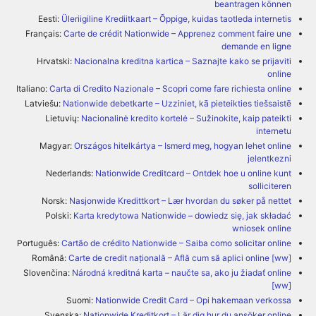
beantragen können
Eesti:
Üleriigiline Krediitkaart – Õppige, kuidas taotleda internetis
Français:
Carte de crédit Nationwide – Apprenez comment faire une
demande en ligne
Hrvatski:
Nacionalna kreditna kartica – Saznajte kako se prijaviti
online
Italiano:
Carta di Credito Nazionale – Scopri come fare richiesta online
Latviešu:
Nationwide debetkarte – Uzziniet, kā pieteikties tiešsaistē
Lietuvių:
Nacionalinė kredito kortelė – Sužinokite, kaip pateikti
internetu
Magyar:
Országos hitelkártya – Ismerd meg, hogyan lehet online
jelentkezni
Nederlands:
Nationwide Creditcard – Ontdek hoe u online kunt
solliciteren
Norsk:
Nasjonwide Kredittkort – Lær hvordan du søker på nettet
Polski:
Karta kredytowa Nationwide – dowiedz się, jak składać
wniosek online
Português:
Cartão de crédito Nationwide – Saiba como solicitar online
Română:
Carte de credit națională – Află cum să aplici online [ww]
Slovenčina:
Národná kreditná karta – naučte sa, ako ju žiadať online
[ww]
Suomi:
Nationwide Credit Card – Opi hakemaan verkossa
Svenska:
Nationwide Kreditkort – Lär dig hur du ansöker online