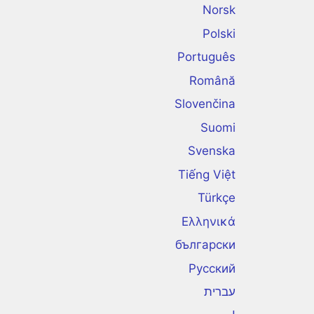
Norsk
Polski
Português
Română
Slovenčina
Suomi
Svenska
Tiếng Việt
Türkçe
Ελληνικά
български
Русский
עברית