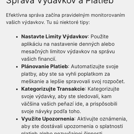
Správa Výdavkov a Platieb
Efektívna správa začína pravidelným monitorovaním
vašich výdavkov. Tu sú niektoré tipy:
Nastavte Limity Výdavkov
: Použite
aplikáciu na nastavenie denných alebo
mesačných limitov výdavkov na správu
vašich financií.
Plánovanie Platieb
: Automatizujte svoje
platby, aby ste sa vyhli poplatkom za
meškanie a lepšie spravovali svoj rozpočet.
Kategorizujte Transakcie
: Kategorizujte
svoje výdavky, aby ste sledovali, kam
väčšina vašich peňazí ide, a prispôsobili
svoje návyky podľa toho.
Využite Upozornenia
: Aktivujte oznámenia,
aby ste dostávali upozornenia o splatnosti
platieb alebo nezvyčajnej činnosti.