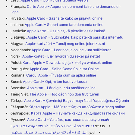
Eesti:
Apple Card – Õpi, kuidas taotleda veebis
Français:
Carte Apple – Apprenez comment faire une demande en
ligne
Hrvatski:
Apple Card – Saznajte kako se prijaviti online
Italiano:
Apple Card – Scopri come fare domanda online
Latviešu:
Apple karte – Uzziniet, kā pieteikties tiešsaistē
Lietuvių:
„Apple Card“ – Sužinokite, kaip pateikti paraišką internetu
Magyar:
Apple-kártyáért – Tanulj meg online jelentkezni
Nederlands:
Apple Card – Leer hoe je online kunt solliciteren
Norsk:
Apple-kortet – Lær hvordan du søker på nettet
Polski:
Karta Apple – Dowiedz się, jak złożyć wniosek online
Português:
Apple Card – Saiba Como Solicitar Online
Română:
Cardul Apple – Învață cum să aplici online
Suomi:
Apple Card – Opi, miten haet verkossa
Svenska:
Applekort – Lär dig hur du ansöker online
Tiếng Việt:
Thẻ Apple – Học cách nộp đơn trực tuyến
Türkçe:
Apple Kartı – Çevrimiçi Başvurmayı Nasıl Yapacağınızı Öğrenin
Ελληνικά:
Κάρτα Apple – Μάθετε πώς να υποβάλετε αίτηση online
български:
Карта Apple – Научете как да кандидатствате онлайн
Русский:
Apple Card – Узнайте, как подать заявку онлайн
עברית:
כרטיס Apple – למידע על כיצד להגיש בקשה באופן מקוון
اردو:
ایپل کارڈ – آن لائن درخواست دینے کا طریقہ سیکھیں