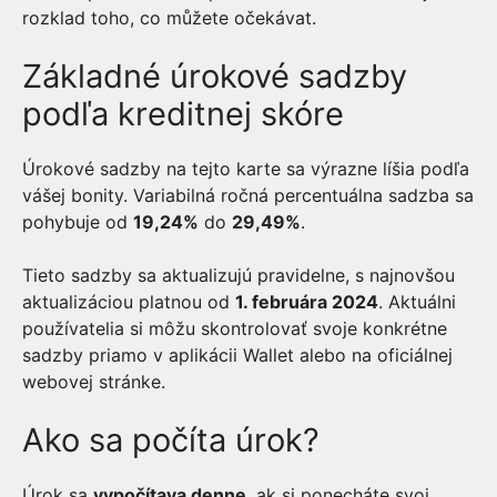
rozklad toho, co můžete očekávat.
Základné úrokové sadzby
podľa kreditnej skóre
Úrokové sadzby na tejto karte sa výrazne líšia podľa
vášej bonity. Variabilná ročná percentuálna sadzba sa
pohybuje od
19,24%
do
29,49%
.
Tieto sadzby sa aktualizujú pravidelne, s najnovšou
aktualizáciou platnou od
1. februára 2024
. Aktuálni
používatelia si môžu skontrolovať svoje konkrétne
sadzby priamo v aplikácii Wallet alebo na oficiálnej
webovej stránke.
Ako sa počíta úrok?
Úrok sa
vypočítava denne
, ak si ponecháte svoj