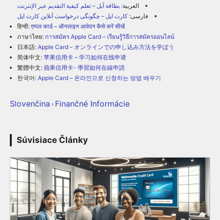
العربية:
بطاقة آبل – تعلم كيفية التقديم عبر الإنترنت
فارسی:
کارت اپل – چگونگی درخواست آنلاین کارت اپل
हिन्दी:
एप्पल कार्ड – ऑनलाइन आवेदन कैसे करें सीखें
ภาษาไทย:
การสมัคร Apple Card – เรียนรู้วิธีการสมัครออนไลน์
日本語:
Apple Card – オンラインでの申し込み方法を学ぼう
简体中文:
苹果信用卡 – 学习如何在线申请
繁體中文:
蘋果信用卡- 學習如何在線申請
한국어:
Apple Card – 온라인으로 신청하는 방법 배우기
Slovenčina
Finančné Informácie
›
Súvisiace Články