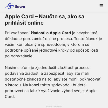
Skip
Me
to
content
Apple Card – Naučte sa, ako sa
prihlásiť online
Pri zvažovaní
žiadosti o Apple Card
je nevyhnutné
dôkladne porozumieť online procesu. Tento článok je
vaším komplexným sprievodcom, v ktorom sú
podrobne opísané jednotlivé kroky od spôsobilosti
po odovzdanie.
Našim cieľom je zjednodušiť zložitosť procesu
podávania žiadosti a zabezpečiť, aby ste mali
dostatočné znalosti na to, aby ste mohli pokračovať
s istotou. Na konci tohto sprievodcu budete
pripravení na ľahké využívanie výhod svojej Apple
Card.
ADVERTISEMENT