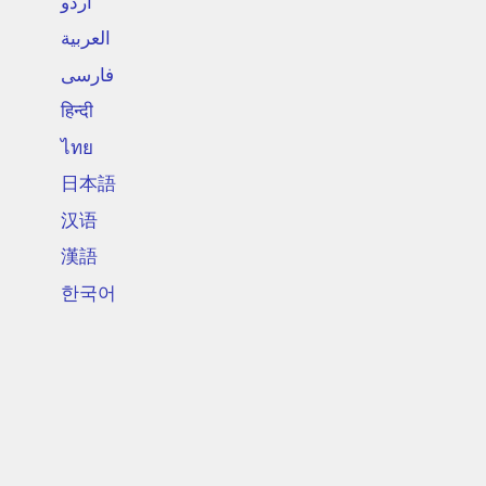
اردو
العربية
فارسی
हिन्दी
ไทย
日本語
汉语
漢語
한국어