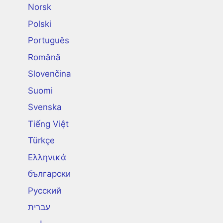
Norsk
Polski
Português
Română
Slovenčina
Suomi
Svenska
Tiếng Việt
Türkçe
Ελληνικά
български
Русский
עברית