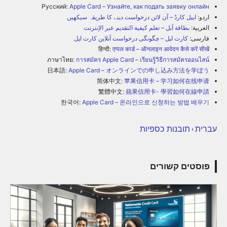
Русский:
Apple Card – Узнайте, как подать заявку онлайн
اردو:
ایپل کارڈ – آن لائن درخواست دینے کا طریقہ سیکھیں
العربية:
بطاقة آبل – تعلم كيفية التقديم عبر الإنترنت
فارسی:
کارت اپل – چگونگی درخواست آنلاین کارت اپل
हिन्दी:
एप्पल कार्ड – ऑनलाइन आवेदन कैसे करें सीखें
ภาษาไทย:
การสมัคร Apple Card – เรียนรู้วิธีการสมัครออนไลน์
日本語:
Apple Card – オンラインでの申し込み方法を学ぼう
简体中文:
苹果信用卡 – 学习如何在线申请
繁體中文:
蘋果信用卡- 學習如何在線申請
한국어:
Apple Card – 온라인으로 신청하는 방법 배우기
עברית
תובנות כספיות
›
פוסטים קשורים