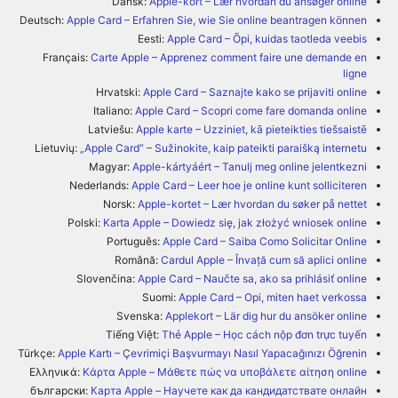
Dansk:
Apple-kort – Lær hvordan du ansøger online
Deutsch:
Apple Card – Erfahren Sie, wie Sie online beantragen können
Eesti:
Apple Card – Õpi, kuidas taotleda veebis
Français:
Carte Apple – Apprenez comment faire une demande en
ligne
Hrvatski:
Apple Card – Saznajte kako se prijaviti online
Italiano:
Apple Card – Scopri come fare domanda online
Latviešu:
Apple karte – Uzziniet, kā pieteikties tiešsaistē
Lietuvių:
„Apple Card“ – Sužinokite, kaip pateikti paraišką internetu
Magyar:
Apple-kártyáért – Tanulj meg online jelentkezni
Nederlands:
Apple Card – Leer hoe je online kunt solliciteren
Norsk:
Apple-kortet – Lær hvordan du søker på nettet
Polski:
Karta Apple – Dowiedz się, jak złożyć wniosek online
Português:
Apple Card – Saiba Como Solicitar Online
Română:
Cardul Apple – Învață cum să aplici online
Slovenčina:
Apple Card – Naučte sa, ako sa prihlásiť online
Suomi:
Apple Card – Opi, miten haet verkossa
Svenska:
Applekort – Lär dig hur du ansöker online
Tiếng Việt:
Thẻ Apple – Học cách nộp đơn trực tuyến
Türkçe:
Apple Kartı – Çevrimiçi Başvurmayı Nasıl Yapacağınızı Öğrenin
Ελληνικά:
Κάρτα Apple – Μάθετε πώς να υποβάλετε αίτηση online
български:
Карта Apple – Научете как да кандидатствате онлайн