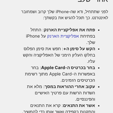
לפני שתתחיל, ודא שה-iPhone שלך קרוב ושמחובר
לאינטרנט. כך תוכל להגיש את בקשתך:
פתח את אפליקציית הארנק
: התחל
בפתיחת
אפליקציית הארנק
על iPhone
שלך.
הקש על סימן ה+
: חפש את סימן הפלוס
בחלקו העליון הימני של האפליקציה והקש
עליו.
בחר בכרטיס ה-Apple Card
: בחר
באפשרות ה-Apple Card מתוך רשימת
הכרטיסים הזמינים.
עקוב אחרי ההוראות במסך
: מלא את
השדות הרשות עם פרטיך האישיים
והפיננסיים.
אשר את התנאים
: קרא את התנאים
והתקנות בקפידה ואשר אותן כדי להמשיך.