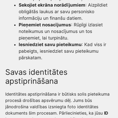
Sekojiet ekrāna norādījumiem
: Aizpildiet
obligātās laukus ar savu personisko
informāciju un finanšu datiem.
Pieņemiet nosacījumus
: Rūpīgi izlasiet
noteikumus un nosacījumus un tos
pieņemiet, lai turpinātu.
Iesniedziet savu pieteikumu
: Kad viss ir
pabeigts, iesniedziet savu pieteikumu
pārskatam.
Savas identitātes
apstiprināšana
Identitātes apstiprināšana ir būtisks solis pieteikuma
procesā drošības apsvērumu dēļ. Jums būs
jānodrošina valdības izsniegta foto identitātes
dokuments šim procesam. Pārliecinieties, ka jūsu
ID