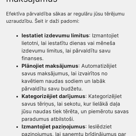
Efektīva pārvaldība sākas ar regulāru jūsu tērējumu
uzraudzību. Šeit ir daži padomi:
Iestatiet izdevumu limitus
: Izmantojiet
lietotni, lai iestatītu dienas vai mēneša
izdevumu limitus, lai pārvaldītu savu
finanses.
Plānojiet maksājumus
: Automatizējiet
savus maksājumus, lai izvairītos no
kavētiem naudas sodiem un labāk
pārvaldītu savu budžetu.
Kategorizējiet darījumus
: Kategorizējiet
savus tēriņus, lai sekotu, kur lielākā daļa
jūsu naudas tiek tērēta, un piemērotu savas
paradumus atbilstoši.
Izmantojiet paziņojumus
: Ieslēdziet
paziņojumus, lai saņemtu brīdinājumus par