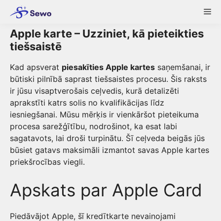
Skip
Me
to
content
Apple karte – Uzziniet, kā pieteikties
tiešsaistē
Kad apsverat
piesakīties Apple kartes
saņemšanai, ir
būtiski pilnībā saprast tiešsaistes procesu. Šis raksts
ir jūsu visaptverošais ceļvedis, kurā detalizēti
aprakstīti katrs solis no kvalifikācijas līdz
iesniegšanai. Mūsu mērķis ir vienkāršot pieteikuma
procesa sarežģītību, nodrošinot, ka esat labi
sagatavots, lai droši turpinātu. Šī ceļveda beigās jūs
būsiet gatavs maksimāli izmantot savas Apple kartes
priekšrocības viegli.
Apskats par Apple Card
Piedāvājot Apple, šī kredītkarte nevainojami