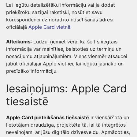
Lai iegūtu detalizētāku informāciju vai ja dodat
priekšroku saziņai rakstiski, nosūtiet savu
korespondenci uz norādīto nosūtīšanas adresi
oficiālajā
Apple Card vietnē
.
Atteikums
: Lūdzu, ņemiet vērā, ka šeit sniegtais
informācija var mainīties, balstoties uz termiņu un
nosacījumu atjauninājumiem. Viens vienmēr atsaucei
jābūt oficiālajai Apple vietnei, lai iegūtu jaunāko un
precīzāko informāciju.
Iesaiņojums: Apple Card
tiesaistē
Apple Card pieteikšanās tiešsaistē
ir vienkāršota un
lietotājam draudzīga, projektēta tā, lai tā integrētos
nevainojami ar jūsu digitālo dzīvesveidu. Apmācoties,