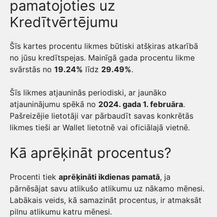
pamatojoties uz
Kredītvērtējumu
Šīs kartes procentu likmes būtiski atšķiras atkarībā
no jūsu kredītspejas. Mainīgā gada procentu likme
svārstās no
19.24%
līdz
29.49%
.
Šīs likmes atjauninās periodiski, ar jaunāko
atjauninājumu spēkā no
2024. gada 1. februāra
.
Pašreizējie lietotāji var pārbaudīt savas konkrētās
likmes tieši ar Wallet lietotnē vai oficiālajā vietnē.
Kā aprēķināt procentus?
Procenti tiek
aprēķināti ikdienas pamatā
, ja
pārnēsājat savu atlikušo atlikumu uz nākamo mēnesi.
Labākais veids, kā samazināt procentus, ir atmaksāt
pilnu atlikumu katru mēnesi.