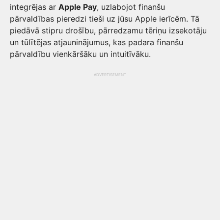
integrējas ar
Apple Pay
, uzlabojot finanšu
pārvaldības pieredzi tieši uz jūsu Apple ierīcēm. Tā
piedāvā stipru drošību, pārredzamu tēriņu izsekotāju
un tūlītējas atjauninājumus, kas padara finanšu
pārvaldību vienkāršāku un intuitīvāku.
ADVERTISEMENT