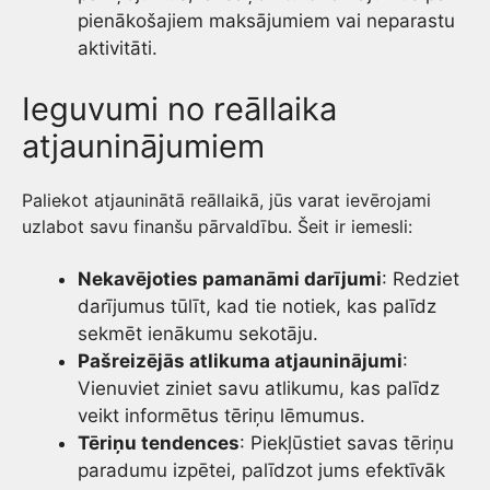
pienākošajiem maksājumiem vai neparastu
aktivitāti.
Ieguvumi no reāllaika
atjauninājumiem
Paliekot atjauninātā reāllaikā, jūs varat ievērojami
uzlabot savu finanšu pārvaldību. Šeit ir iemesli:
Nekavējoties pamanāmi darījumi
: Redziet
darījumus tūlīt, kad tie notiek, kas palīdz
sekmēt ienākumu sekotāju.
Pašreizējās atlikuma atjauninājumi
:
Vienuviet ziniet savu atlikumu, kas palīdz
veikt informētus tēriņu lēmumus.
Tēriņu tendences
: Piekļūstiet savas tēriņu
paradumu izpētei, palīdzot jums efektīvāk