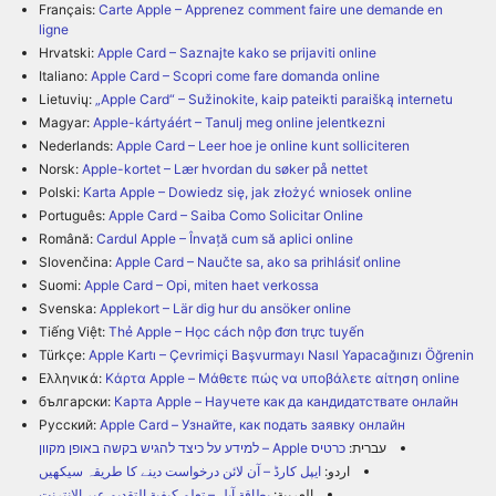
Français:
Carte Apple – Apprenez comment faire une demande en
ligne
Hrvatski:
Apple Card – Saznajte kako se prijaviti online
Italiano:
Apple Card – Scopri come fare domanda online
Lietuvių:
„Apple Card“ – Sužinokite, kaip pateikti paraišką internetu
Magyar:
Apple-kártyáért – Tanulj meg online jelentkezni
Nederlands:
Apple Card – Leer hoe je online kunt solliciteren
Norsk:
Apple-kortet – Lær hvordan du søker på nettet
Polski:
Karta Apple – Dowiedz się, jak złożyć wniosek online
Português:
Apple Card – Saiba Como Solicitar Online
Română:
Cardul Apple – Învață cum să aplici online
Slovenčina:
Apple Card – Naučte sa, ako sa prihlásiť online
Suomi:
Apple Card – Opi, miten haet verkossa
Svenska:
Applekort – Lär dig hur du ansöker online
Tiếng Việt:
Thẻ Apple – Học cách nộp đơn trực tuyến
Türkçe:
Apple Kartı – Çevrimiçi Başvurmayı Nasıl Yapacağınızı Öğrenin
Ελληνικά:
Κάρτα Apple – Μάθετε πώς να υποβάλετε αίτηση online
български:
Карта Apple – Научете как да кандидатствате онлайн
Русский:
Apple Card – Узнайте, как подать заявку онлайн
עברית:
כרטיס Apple – למידע על כיצד להגיש בקשה באופן מקוון
اردو:
ایپل کارڈ – آن لائن درخواست دینے کا طریقہ سیکھیں
العربية:
بطاقة آبل – تعلم كيفية التقديم عبر الإنترنت