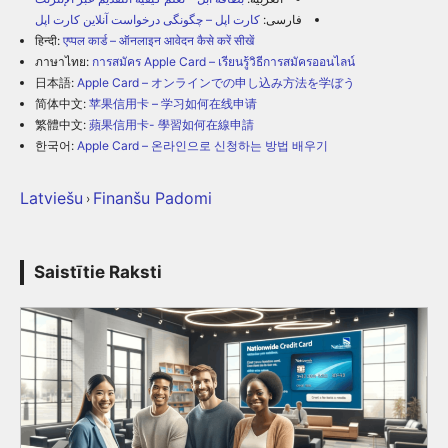
فارسی:
کارت اپل – چگونگی درخواست آنلاین کارت اپل
हिन्दी:
एप्पल कार्ड – ऑनलाइन आवेदन कैसे करें सीखें
ภาษาไทย:
การสมัคร Apple Card – เรียนรู้วิธีการสมัครออนไลน์
日本語:
Apple Card – オンラインでの申し込み方法を学ぼう
简体中文:
苹果信用卡 – 学习如何在线申请
繁體中文:
蘋果信用卡- 學習如何在線申請
한국어:
Apple Card – 온라인으로 신청하는 방법 배우기
Latviešu
Finanšu Padomi
›
Saistītie Raksti