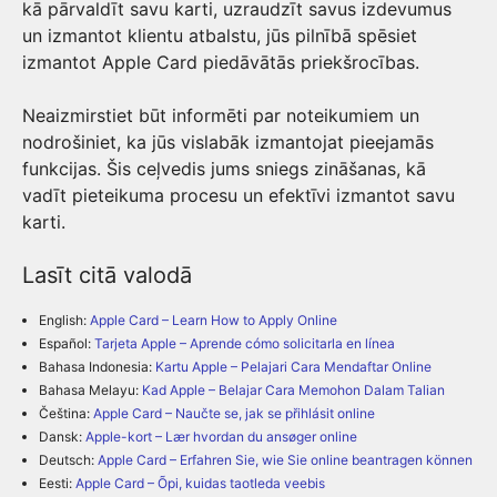
kā pārvaldīt savu karti, uzraudzīt savus izdevumus
un izmantot klientu atbalstu, jūs pilnībā spēsiet
izmantot Apple Card piedāvātās priekšrocības.
Neaizmirstiet būt informēti par noteikumiem un
nodrošiniet, ka jūs vislabāk izmantojat pieejamās
funkcijas. Šis ceļvedis jums sniegs zināšanas, kā
vadīt pieteikuma procesu un efektīvi izmantot savu
karti.
Lasīt citā valodā
English:
Apple Card – Learn How to Apply Online
Español:
Tarjeta Apple – Aprende cómo solicitarla en línea
Bahasa Indonesia:
Kartu Apple – Pelajari Cara Mendaftar Online
Bahasa Melayu:
Kad Apple – Belajar Cara Memohon Dalam Talian
Čeština:
Apple Card – Naučte se, jak se přihlásit online
Dansk:
Apple-kort – Lær hvordan du ansøger online
Deutsch:
Apple Card – Erfahren Sie, wie Sie online beantragen können
Eesti:
Apple Card – Õpi, kuidas taotleda veebis