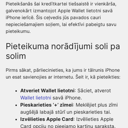
Pieteikšanās šai kredītkartei tiešsaistē ir vienkārša,
galvenokārt izmantojot Apple Wallet lietotni savā
iPhone ierīcē. Šis ceļvedis jūs pavados cauri
nepieciešamajiem soļiem, lai efektīvi pabeigtu savu
pieteikumu.
Pieteikuma norādījumi soli pa
solim
Pirms sākat, pārliecinieties, ka jums ir tālrunis iPhone
un esat savienojies ar internetu. Šeit ir, kā pieteikties:
Atveriet Wallet lietotni
: Sāciet, atverot
Wallet lietotni
savā iPhone.
Pieskarieties ‘+’ zīmei
: Meklējiet plus zīmi
augšējā labajā stūrī un pieskarieties tai.
Izvēlieties Apple Card
: Izvēlieties Apple
Card opciju no pieejamo kartiņu saraksta.